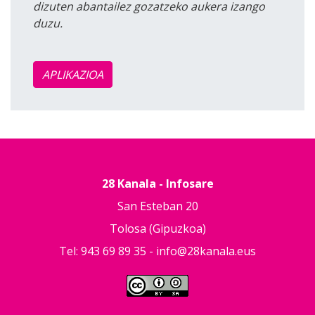
dizuten abantailez gozatzeko aukera izango
duzu.
APLIKAZIOA
28 Kanala - Infosare
San Esteban 20
Tolosa (Gipuzkoa)
Tel: 943 69 89 35 -
info@28kanala.eus