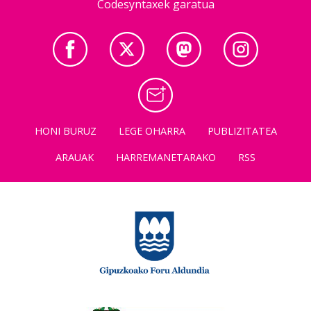
Codesyntaxek garatua
HONI BURUZ
LEGE OHARRA
PUBLIZITATEA
ARAUAK
HARREMANETARAKO
RSS