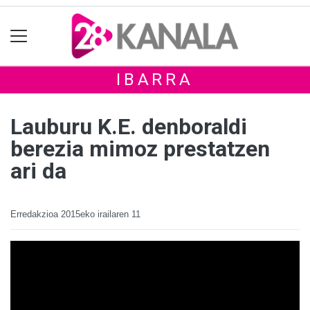
IBARRA
Lauburu K.E. denboraldi
berezia mimoz prestatzen
ari da
Erredakzioa
2015eko irailaren 11