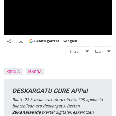
Gehitu gaitzazu Googlen
Entzun
Itzuli
KIROLA
IBARRA
DESKARGATU GURE APPa!
Bilatu 28 Kanala zure Android eta iOS aplikazio
bilatzailean eta deskargatu. Bertan
28KanalaKide
txartel digitalak eskaintzen