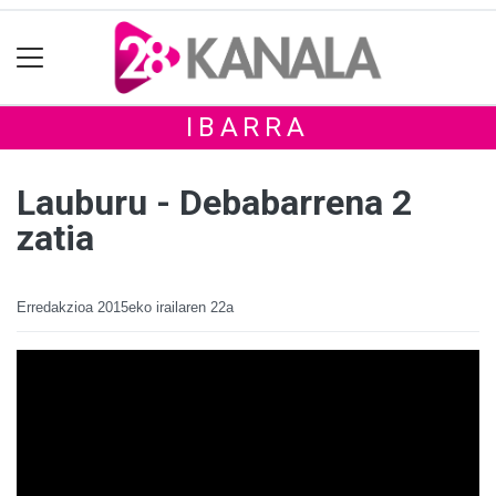
IBARRA
Lauburu - Debabarrena 2
zatia
Erredakzioa
2015eko irailaren 22a