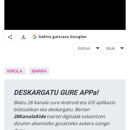
Gehitu gaitzazu Googlen
Entzun
Itzuli
KIROLA
IBARRA
DESKARGATU GURE APPa!
Bilatu 28 Kanala zure Android eta iOS aplikazio
bilatzailean eta deskargatu. Bertan
28KanalaKide
txartel digitalak eskaintzen
dizuten abantailez gozatzeko aukera izango