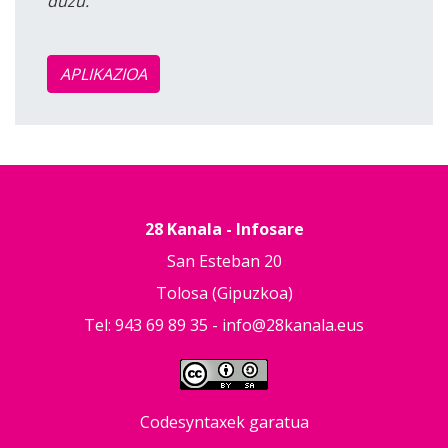
duzu.
APLIKAZIOA
28 Kanala - Infosare
San Esteban 20
Tolosa (Gipuzkoa)
Tel: 943 69 89 35 -
info@28kanala.eus
Codesyntaxek garatua