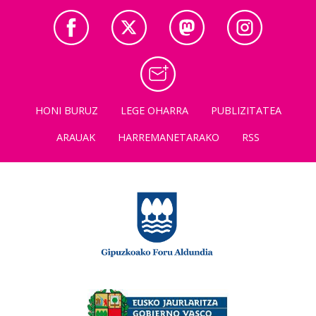
HONI BURUZ
LEGE OHARRA
PUBLIZITATEA
ARAUAK
HARREMANETARAKO
RSS