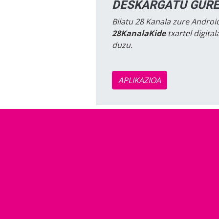
DESKARGATU GURE
Bilatu 28 Kanala zure Android
28KanalaKide
txartel digita
duzu.
APLIKAZIOA