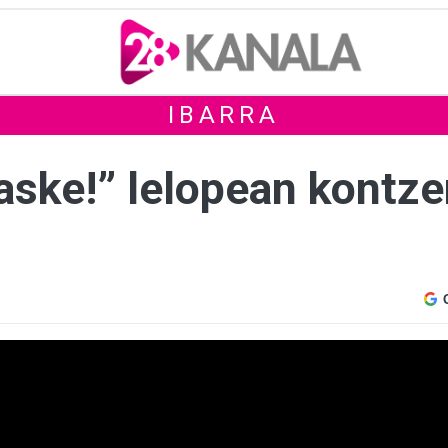
IBARRA
 aske!” lelopean kontz