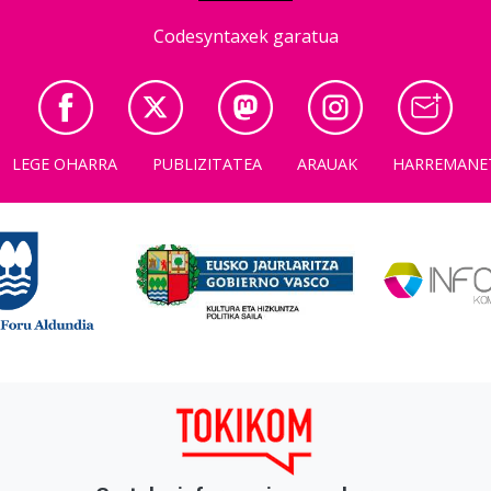
Codesyntaxek garatua
LEGE OHARRA
PUBLIZITATEA
ARAUAK
HARREMANE