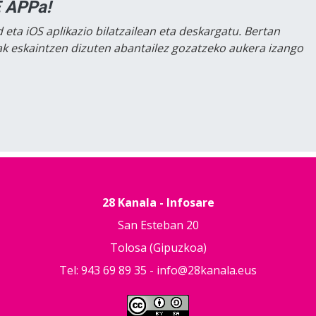
 APPa!
 eta iOS aplikazio bilatzailean eta deskargatu. Bertan
lak eskaintzen dizuten abantailez gozatzeko aukera izango
28 Kanala - Infosare
San Esteban 20
Tolosa (Gipuzkoa)
Tel: 943 69 89 35 -
info@28kanala.eus