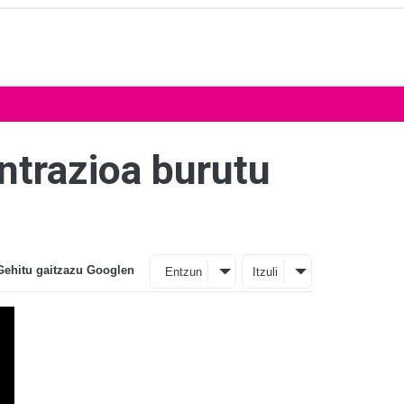
entrazioa burutu
Gehitu gaitzazu Googlen
Entzun
Itzuli