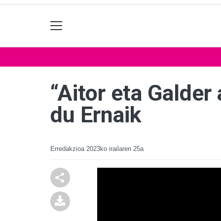
“Aitor eta Galder
du Ernaik
Erredakzioa
2023ko irailaren 25a