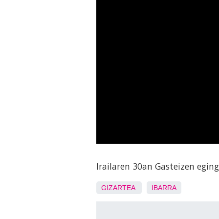
Irailaren 30an Gasteizen egin
GIZARTEA
IBARRA