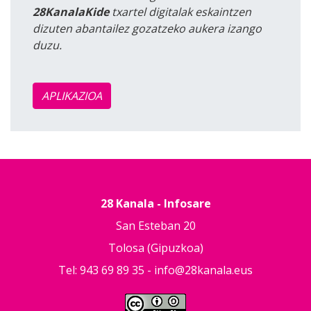
28KanalaKide
txartel digitalak eskaintzen
dizuten abantailez gozatzeko aukera izango
duzu.
APLIKAZIOA
28 Kanala - Infosare
San Esteban 20
Tolosa (Gipuzkoa)
Tel: 943 69 89 35 -
info@28kanala.eus