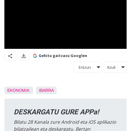
Gehitu gaitzazu Googlen
Entzun
Itzuli
EKONOMIA
IBARRA
DESKARGATU GURE APPa!
Bilatu 28 Kanala zure Android eta iOS aplikazio
bilatzailean eta deskargatu. Bertan