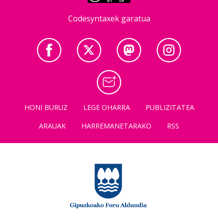
Codesyntaxek garatua
HONI BURUZ
LEGE OHARRA
PUBLIZITATEA
ARAUAK
HARREMANETARAKO
RSS