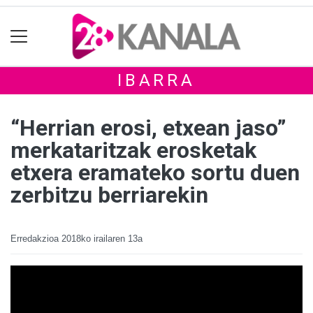
IBARRA
“Herrian erosi, etxean jaso”
merkataritzak erosketak
etxera eramateko sortu duen
zerbitzu berriarekin
Erredakzioa
2018ko irailaren 13a