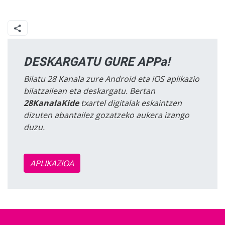
DESKARGATU GURE APPa!
Bilatu 28 Kanala zure Android eta iOS aplikazio
bilatzailean eta deskargatu. Bertan
28KanalaKide
txartel digitalak eskaintzen
dizuten abantailez gozatzeko aukera izango
duzu.
APLIKAZIOA