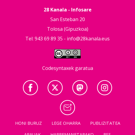
28 Kanala - Infosare
San Esteban 20
Tolosa (Gipuzkoa)
Tel: 943 69 89 35 -
info@28kanala.eus
Codesyntaxek garatua
HONI BURUZ
LEGE OHARRA
PUBLIZITATEA
ARAUAK
HARREMANETARAKO
RSS