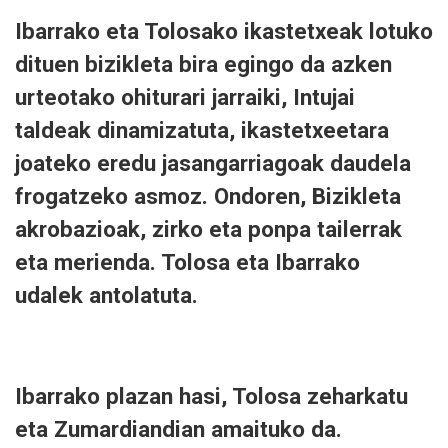
Ibarrako eta Tolosako ikastetxeak lotuko
dituen bizikleta bira egingo da azken
urteotako ohiturari jarraiki, Intujai
taldeak dinamizatuta, ikastetxeetara
joateko eredu jasangarriagoak daudela
frogatzeko asmoz. Ondoren, Bizikleta
akrobazioak, zirko eta ponpa tailerrak
eta merienda. Tolosa eta Ibarrako
udalek antolatuta.
Ibarrako plazan hasi, Tolosa zeharkatu
eta Zumardiandian amaituko da.