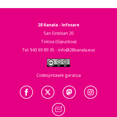
28 Kanala - Infosare
San Esteban 20
Tolosa (Gipuzkoa)
Tel: 943 69 89 35 -
info@28kanala.eus
Codesyntaxek garatua