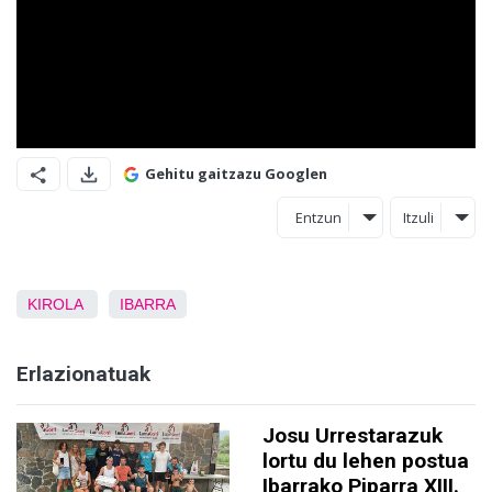
Gehitu gaitzazu Googlen
Entzun
Itzuli
KIROLA
IBARRA
Erlazionatuak
Josu Urrestarazuk
lortu du lehen postua
Ibarrako Piparra XIII.