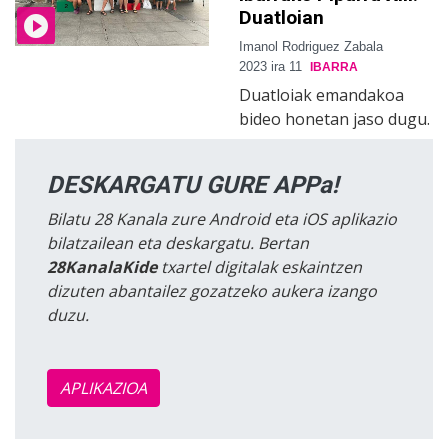
Duatloian
Imanol Rodriguez Zabala
2023 ira 11
IBARRA
Duatloiak emandakoa
bideo honetan jaso dugu.
DESKARGATU GURE APPa!
Bilatu 28 Kanala zure Android eta iOS aplikazio
bilatzailean eta deskargatu. Bertan
28KanalaKide
txartel digitalak eskaintzen
dizuten abantailez gozatzeko aukera izango
duzu.
APLIKAZIOA