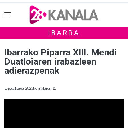
IBARRA
Ibarrako Piparra XIII. Mendi
Duatloiaren irabazleen
adierazpenak
Erredakzioa
2023ko irailaren 11