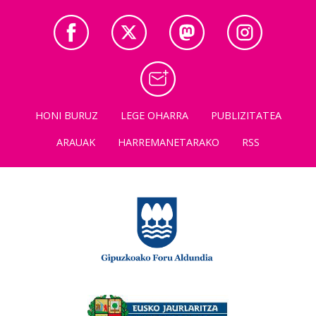
HONI BURUZ
LEGE OHARRA
PUBLIZITATEA
ARAUAK
HARREMANETARAKO
RSS