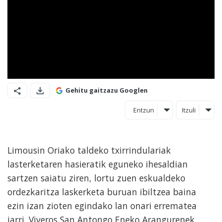
Gehitu gaitzazu Googlen
Entzun
Itzuli
Limousin Oriako taldeko txirrindulariak
lasterketaren hasieratik eguneko ihesaldian
sartzen saiatu ziren, lortu zuen eskualdeko
ordezkaritza laskerketa buruan ibiltzea baina
ezin izan zioten egindako lan onari errematea
jarri. Viveros San Antongo Eneko Arangurenek