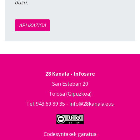
duzu.
APLIKAZIOA
28 Kanala - Infosare
San Esteban 20
Tolosa (Gipuzkoa)
Tel: 943 69 89 35 -
info@28kanala.eus
Codesyntaxek garatua