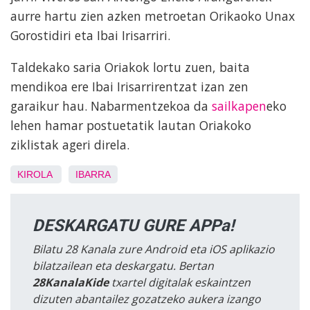
aurre hartu zien azken metroetan Orikaoko Unax
Gorostidiri eta Ibai Irisarriri.
Taldekako saria Oriakok lortu zuen, baita
mendikoa ere Ibai Irisarrirentzat izan zen
garaikur hau. Nabarmentzekoa da
sailkapen
eko
lehen hamar postuetatik lautan Oriakoko
ziklistak ageri direla.
KIROLA
IBARRA
DESKARGATU GURE APPa!
Bilatu 28 Kanala zure Android eta iOS aplikazio
bilatzailean eta deskargatu. Bertan
28KanalaKide
txartel digitalak eskaintzen
dizuten abantailez gozatzeko aukera izango