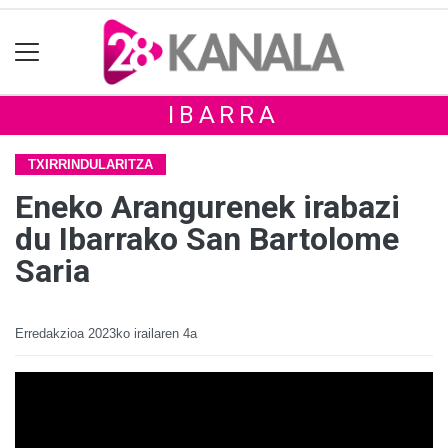
IBARRA
TXIRRINDULARITZA
Eneko Arangurenek irabazi
du Ibarrako San Bartolome
Saria
Erredakzioa
2023ko irailaren 4a