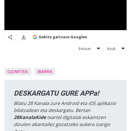
Gehitu gaitzazu Googlen
Entzun
Itzuli
GIZARTEA
IBARRA
DESKARGATU GURE APPa!
Bilatu 28 Kanala zure Android eta iOS aplikazio
bilatzailean eta deskargatu. Bertan
28KanalaKide
txartel digitalak eskaintzen
dizuten abantailez gozatzeko aukera izango