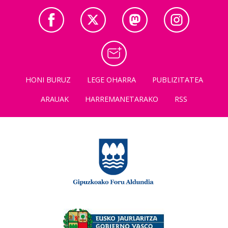
HONI BURUZ
LEGE OHARRA
PUBLIZITATEA
ARAUAK
HARREMANETARAKO
RSS