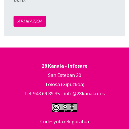
duzu.
APLIKAZIOA
28 Kanala - Infosare
San Esteban 20
Tolosa (Gipuzkoa)
Tel: 943 69 89 35 -
info@28kanala.eus
Codesyntaxek garatua