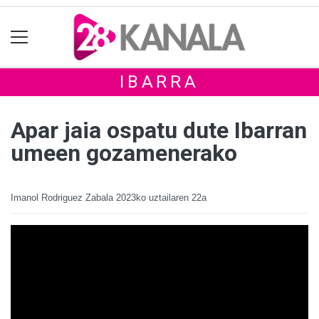
IBARRA
Apar jaia ospatu dute Ibarran
umeen gozamenerako
Imanol Rodriguez Zabala
2023ko uztailaren 22a