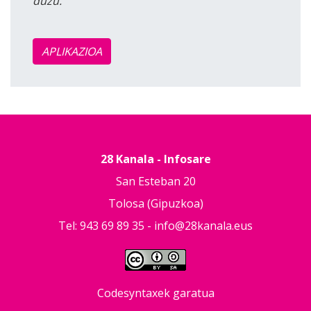
duzu.
APLIKAZIOA
28 Kanala - Infosare
San Esteban 20
Tolosa (Gipuzkoa)
Tel: 943 69 89 35 -
info@28kanala.eus
Codesyntaxek garatua