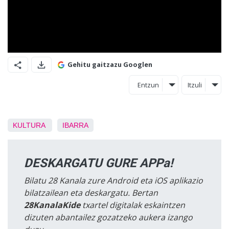
Gehitu gaitzazu Googlen
Entzun
Itzuli
KULTURA
IBARRA
DESKARGATU GURE APPa!
Bilatu 28 Kanala zure Android eta iOS aplikazio
bilatzailean eta deskargatu. Bertan
28KanalaKide
txartel digitalak eskaintzen
dizuten abantailez gozatzeko aukera izango