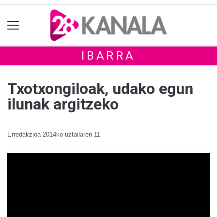
IBARRA
Txotxongiloak, udako egun
ilunak argitzeko
Erredakzioa
2014ko uztailaren 11