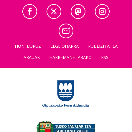
HONI BURUZ
LEGE OHARRA
PUBLIZITATEA
ARAUAK
HARREMANETARAKO
RSS