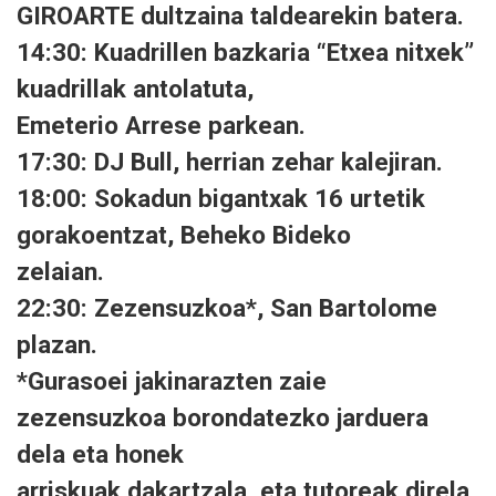
GIROARTE
dultzaina taldearekin batera
.
14:30: Kuadrill
en bazkaria “
Etxea nitxek
”
kuadrillak antolatuta,
Emeterio Arrese parkean.
17:30: DJ Bull,
herrian zehar kalejiran.
18:00: Sokadun bigantxak
16 urtetik
gorakoentzat, Beheko Bideko
zelaian.
22:30:
Zezensuzkoa*
, San Bartolome
plazan.
*Gurasoei jakinarazten zaie
zezensuzkoa borondatezko jarduera
dela eta honek
arriskuak
dakartzala,
eta
tutoreak
direla