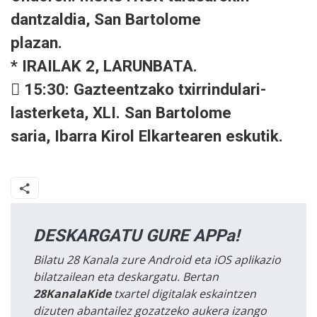
dantzaldia, San Bartolome
plazan.
* IRAILAK 2, LARUNBATA.
 15:30: Gazteentzako txirrindulari-
lasterketa, XLI. San Bartolome
saria, Ibarra Kirol Elkartearen eskutik.
DESKARGATU GURE APPa!
Bilatu 28 Kanala zure Android eta iOS aplikazio
bilatzailean eta deskargatu. Bertan
28KanalaKide
txartel digitalak eskaintzen
dizuten abantailez gozatzeko aukera izango