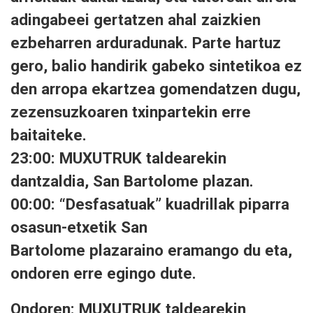
adingabeei
gertatzen
ahal
zaizkien
ezbeharren arduradunak. Parte hartuz
gero, balio handirik gabeko sintetikoa ez
den
arropa
ekartzea
gomendatzen
dugu,
zezensuzkoaren
txinpartekin
erre
baitaiteke.
23:00: MUXUTRUK
taldearekin
dantzaldia, San Bartolome plazan.
00:00:
“
Desfasatuak
”
kuadrillak
piparra
osasun-etxetik
San
Bartolome plazaraino eramango du eta,
ondoren
erre egingo dute.
Ondoren: MUXUTRUK taldearekin