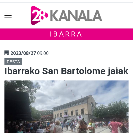
IBARRA
2023/08/27
09:00
FESTA
Ibarrako San Bartolome jaiak