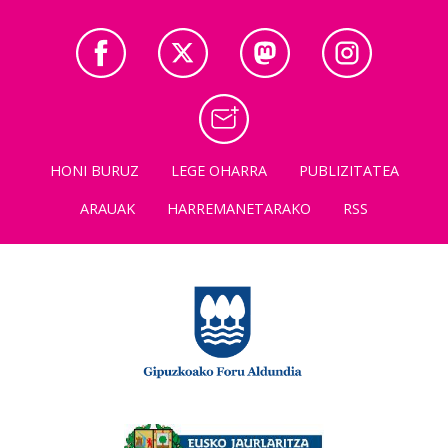
HONI BURUZ
LEGE OHARRA
PUBLIZITATEA
ARAUAK
HARREMANETARAKO
RSS