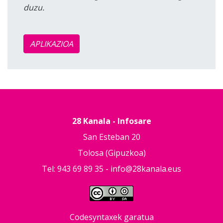
duzu.
APLIKAZIOA
28 Kanala - Infosare
San Esteban 20
Tolosa (Gipuzkoa)
Tel: 943 69 89 35 -
info@28kanala.eus
Codesyntaxek garatua