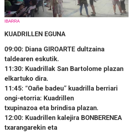
IBARRA
KUADRILLEN EGUNA
09:00: Diana GIROARTE
dultzaina
taldearen eskutik.
11:30: Kuadrillak San Bartolome plazan
elkartuko dira.
11:45:
“Oañe badeu” k
uadrilla berriari
ongi-etorria: Kuadrillen
txupinazoa eta brindisa
plazan.
12:00:
Kuadrillen
kalejira
BONBERENEA
txarangarekin
eta