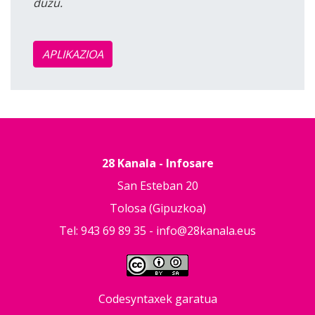
duzu.
APLIKAZIOA
28 Kanala - Infosare
San Esteban 20
Tolosa (Gipuzkoa)
Tel: 943 69 89 35 -
info@28kanala.eus
Codesyntaxek garatua