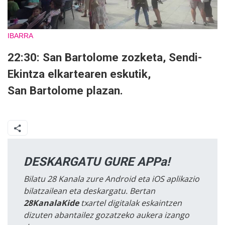
IBARRA
22:30:
San Bartolome
zozketa, Sendi-
Ekintza elkartearen eskutik,
San Bartolome plazan.
DESKARGATU GURE APPa!
Bilatu 28 Kanala zure Android eta iOS aplikazio
bilatzailean eta deskargatu. Bertan
28KanalaKide
txartel digitalak eskaintzen
dizuten abantailez gozatzeko aukera izango