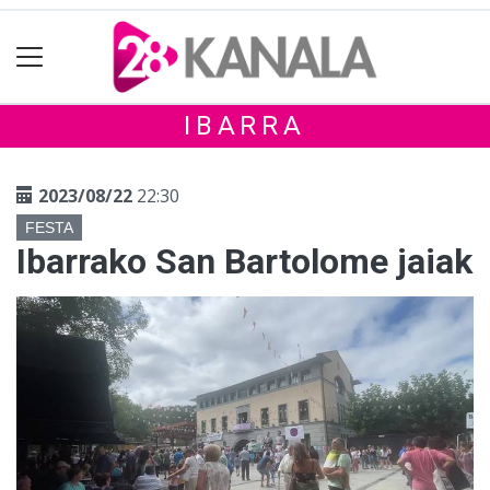
IBARRA
2023/08/22
22:30
FESTA
Ibarrako San Bartolome jaiak