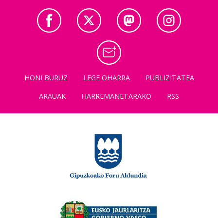
HONI BURUZ
LEGE OHARRA
PUBLIZITATEA
ARAUAK
HARREMANETARAKO
RSS