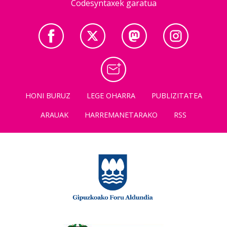
Codesyntaxek garatua
HONI BURUZ
LEGE OHARRA
PUBLIZITATEA
ARAUAK
HARREMANETARAKO
RSS