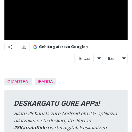
Gehitu gaitzazu Googlen
Entzun
Itzuli
GIZARTEA
IBARRA
DESKARGATU GURE APPa!
Bilatu 28 Kanala zure Android eta iOS aplikazio
bilatzailean eta deskargatu. Bertan
28KanalaKide
txartel digitalak eskaintzen