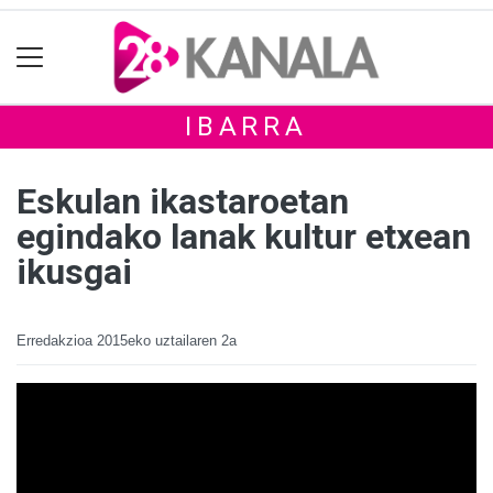
IBARRA
Eskulan ikastaroetan
egindako lanak kultur etxean
ikusgai
Erredakzioa
2015eko uztailaren 2a