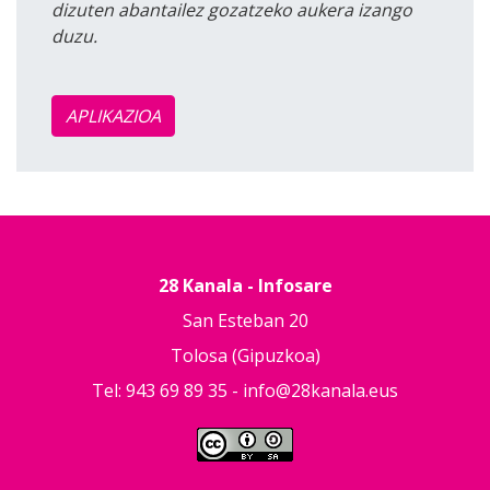
dizuten abantailez gozatzeko aukera izango
duzu.
APLIKAZIOA
28 Kanala - Infosare
San Esteban 20
Tolosa (Gipuzkoa)
Tel: 943 69 89 35 -
info@28kanala.eus