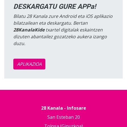
DESKARGATU GURE APPa!
Bilatu 28 Kanala zure Android eta iOS aplikazio
bilatzailean eta deskargatu. Bertan
28KanalaKide
txartel digitalak eskaintzen
dizuten abantailez gozatzeko aukera izango
duzu.
APLIKAZIOA
28 Kanala - Infosare
San Esteban 20
Tolosa (Gipuzkoa)