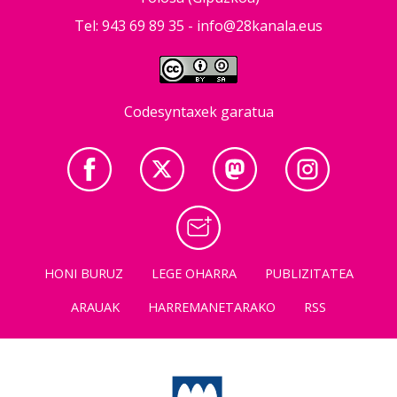
Tel: 943 69 89 35 -
info@28kanala.eus
Codesyntaxek garatua
HONI BURUZ
LEGE OHARRA
PUBLIZITATEA
ARAUAK
HARREMANETARAKO
RSS