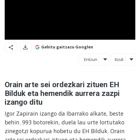
Gehitu gaitzazu Googlen
Entzun
Itzuli
Orain arte sei ordezkari zituen EH
Bilduk eta hemendik aurrera zazpi
izango ditu
Igor Zapirain izango da Ibarrako alkate, beste
behin. 993 botorekin, duela lau urte lortutako
zinegotzi kopurua hobetu du EH Bilduk. Orain
arte sei ordezkari zituen eta hemendik aurrera