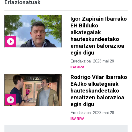
Erlazionatuak
Igor Zapirain Ibarrako
EH Bilduko
alkategaiak
hauteskundeetako
emaitzen balorazioa
egin digu
Erredakzioa
2023 mai 29
IBARRA
Rodrigo Vilar Ibarrako
EAJko alkategaiak
hauteskundeetako
emaitzen balorazioa
egin digu
Erredakzioa
2023 mai 28
IBARRA