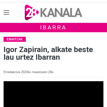
IBARRA
EMAITZAK
Igor Zapirain, alkate beste
lau urtez Ibarran
Erredakzioa
2023ko maiatzaren 28a