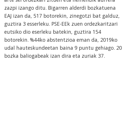
zazpi izango ditu. Bigarren alderdi bozkatuena
EAJ izan da, 517 botorekin, zinegotzi bat galduz,
guztira 3 esserleku. PSE-EEk zuen ordezkaritzari
eutsiko dio eserleku batekin, guztira 154
botorekin. %44ko abstentzioa eman da, 2019ko
udal hauteskundeetan baina 9 puntu gehiago. 20
bozka baliogabeak izan dira eta zuriak 37.