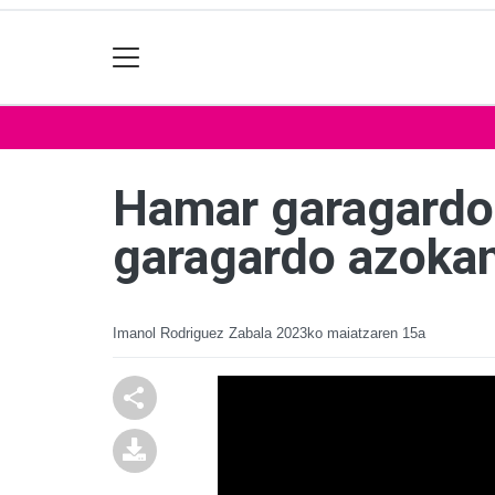
Hamar garagardo 
garagardo azoka
Imanol Rodriguez Zabala
2023ko maiatzaren 15a