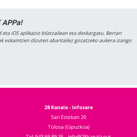
 APPa!
 eta iOS aplikazio bilatzailean eta deskargatu. Bertan
lak eskaintzen dizuten abantailez gozatzeko aukera izango
28 Kanala - Infosare
San Esteban 20
Tolosa (Gipuzkoa)
Tel: 943 69 89 35 -
info@28kanala.eus