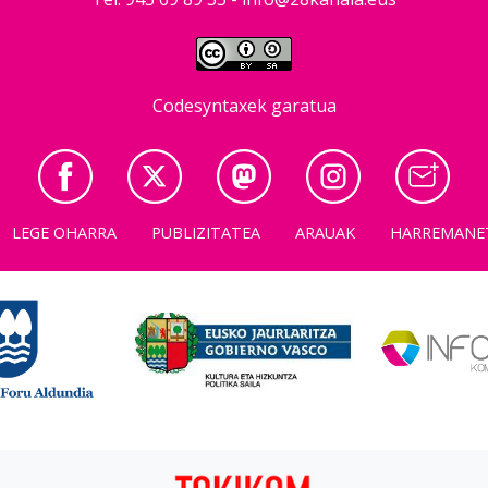
Codesyntaxek garatua
LEGE OHARRA
PUBLIZITATEA
ARAUAK
HARREMANE