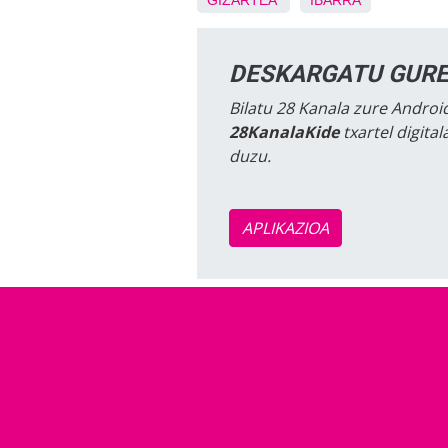
DESKARGATU GURE
Bilatu 28 Kanala zure Android
28KanalaKide
txartel digita
duzu.
APLIKAZIOA