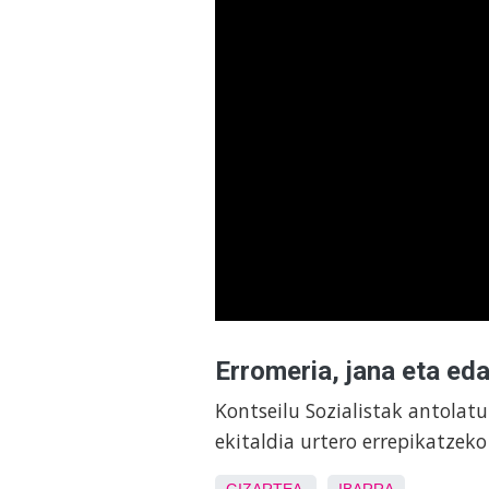
Erromeria, jana eta ed
Kontseilu Sozialistak antolat
ekitaldia urtero errepikatzek
GIZARTEA
IBARRA