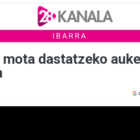
IBARRA
mota dastatzeko auker
n