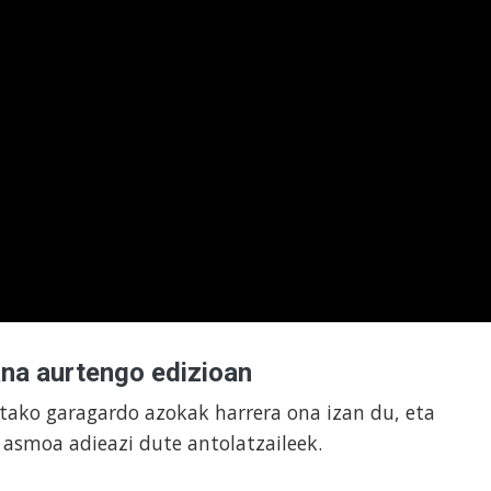
ana aurtengo edizioan
utako garagardo azokak harrera ona izan du, eta
o asmoa adieazi dute antolatzaileek.