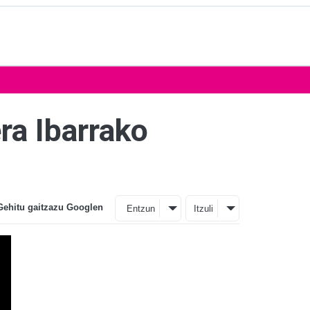
a Ibarrako
Gehitu gaitzazu Googlen
Entzun
Itzuli