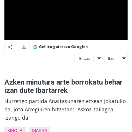
Gehitu gaitzazu Googlen
Entzun
Itzuli
Azken minutura arte borrokatu behar
izan dute Ibartarrek
Hurrengo partida Anaitasunaren etxean jokatuko
da, Jota Arreguiren hitzetan: "Askoz zailagoa
izango da".
KIROLA
IBARRA