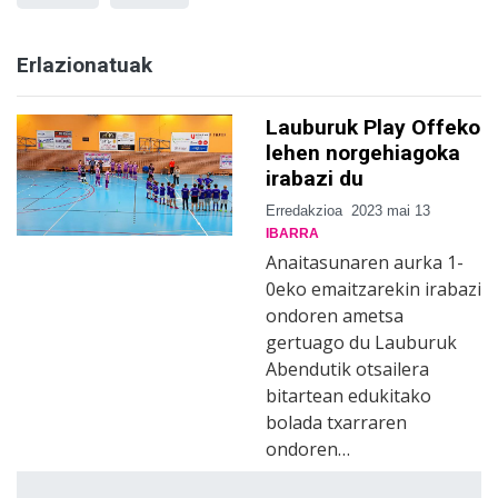
Erlazionatuak
Lauburuk Play Offeko
lehen norgehiagoka
irabazi du
Erredakzioa
2023 mai 13
IBARRA
Anaitasunaren aurka 1-
0eko emaitzarekin irabazi
ondoren ametsa
gertuago du Lauburuk
Abendutik otsailera
bitartean edukitako
bolada txarraren
ondoren…