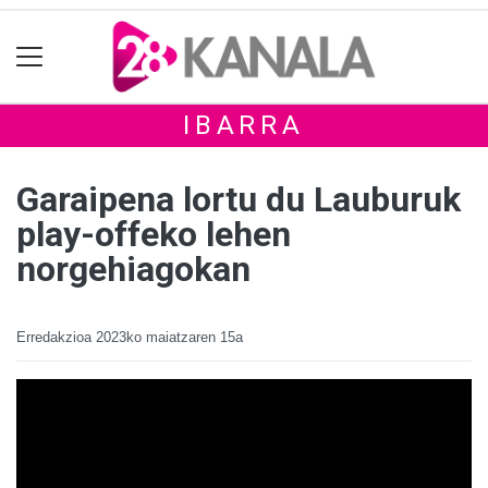
IBARRA
Garaipena lortu du Lauburuk
play-offeko lehen
norgehiagokan
Erredakzioa
2023ko maiatzaren 15a