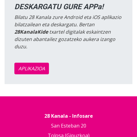
DESKARGATU GURE APPa!
Bilatu 28 Kanala zure Android eta iOS aplikazio
bilatzailean eta deskargatu. Bertan
28KanalaKide
txartel digitalak eskaintzen
dizuten abantailez gozatzeko aukera izango
duzu.
APLIKAZIOA
28 Kanala - Infosare
San Esteban 20
Tolosa (Gipuzkoa)