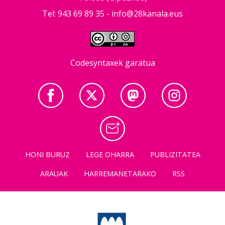
Tel: 943 69 89 35 -
info@28kanala.eus
Codesyntaxek garatua
HONI BURUZ
LEGE OHARRA
PUBLIZITATEA
ARAUAK
HARREMANETARAKO
RSS