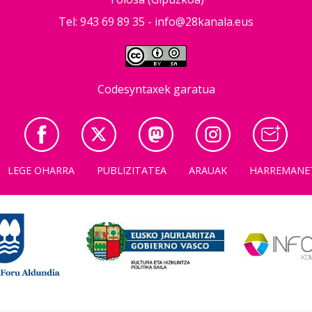
Tel: 943 69 89 35 -
info@28kanala.eus
Codesyntaxek garatua
LEGE OHARRA
PUBLIZITATEA
ARAUAK
HARREMANE