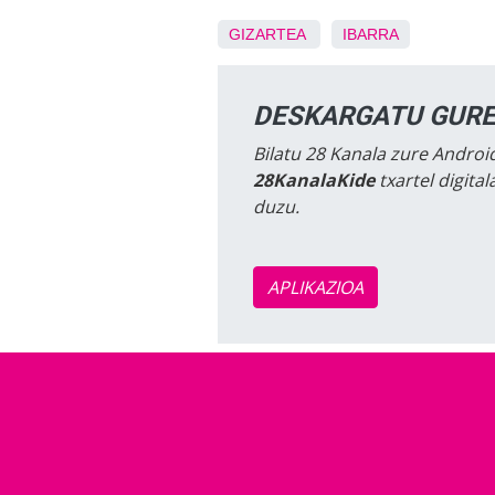
GIZARTEA
IBARRA
DESKARGATU GURE
Bilatu 28 Kanala zure Android
28KanalaKide
txartel digita
duzu.
APLIKAZIOA