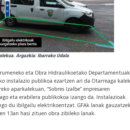
lekua. Argazkia: Ibarrako Udala
rumeneko eta Obra Hidraulikoetako Departamentuak
ko instalazio publikoa ezartzen ari da Otarreaga kale
reko aparkalekuan, “Sobres Izalbe” enpresaren
ago eta erabilera publikokoa izango da. Instalazioak
go du ibilgailu elektrikoentzat. GFAk lanak gauzatze
en 13an hasi zituen obra zibileko lanak.