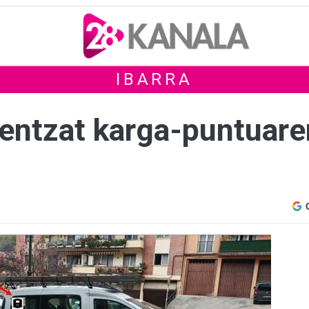
IBARRA
koentzat karga-puntuare