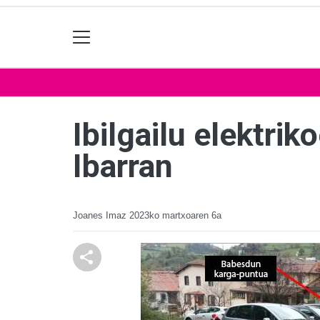
Ibilgailu elektri
Ibarran
Joanes Imaz
2023ko martxoaren 6a