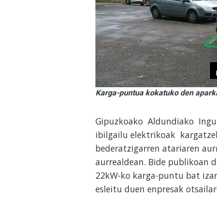
Karga-puntua kokatuko den aparka
Gipuzkoako Aldundiako Ingu
ibilgailu elektrikoak kargatze
bederatzigarren atariaren aur
aurrealdean. Bide publikoan d
22kW-ko karga-puntu bat izan
esleitu duen enpresak otsailar