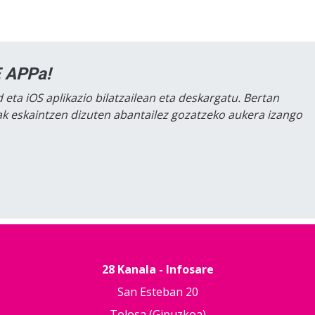
 APPa!
 eta iOS aplikazio bilatzailean eta deskargatu. Bertan
lak eskaintzen dizuten abantailez gozatzeko aukera izango
28 Kanala - Infosare
San Esteban 20
Tolosa (Gipuzkoa)