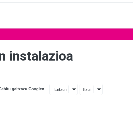
n instalazioa
Gehitu gaitzazu Googlen
Entzun
Itzuli