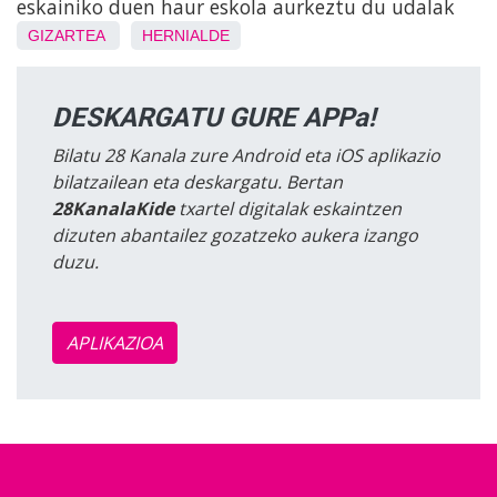
eskainiko duen haur eskola aurkeztu du udalak
GIZARTEA
HERNIALDE
DESKARGATU GURE APPa!
Bilatu 28 Kanala zure Android eta iOS aplikazio
bilatzailean eta deskargatu. Bertan
28KanalaKide
txartel digitalak eskaintzen
dizuten abantailez gozatzeko aukera izango
duzu.
APLIKAZIOA