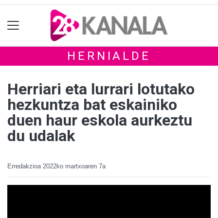
HERNIALDE
Herriari eta lurrari lotutako
hezkuntza bat eskainiko
duen haur eskola aurkeztu
du udalak
Erredakzioa
2022ko martxoaren 7a