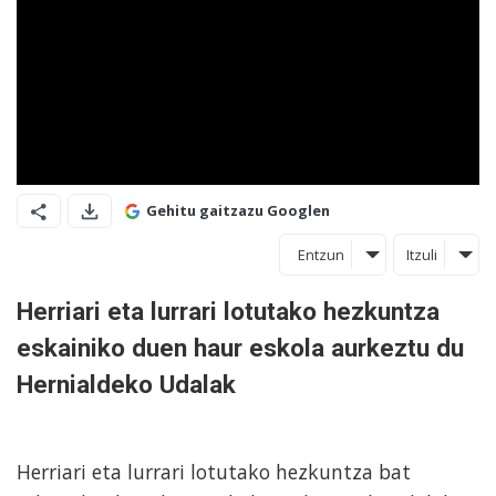
Gehitu gaitzazu Googlen
Entzun
Itzuli
Herriari eta lurrari lotutako hezkuntza
eskainiko duen haur eskola aurkeztu du
Hernialdeko Udalak
Herriari eta lurrari lotutako hezkuntza bat