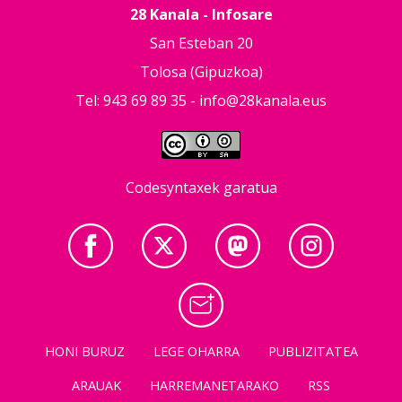
28 Kanala - Infosare
San Esteban 20
Tolosa (Gipuzkoa)
Tel: 943 69 89 35 -
info@28kanala.eus
Codesyntaxek garatua
HONI BURUZ
LEGE OHARRA
PUBLIZITATEA
ARAUAK
HARREMANETARAKO
RSS