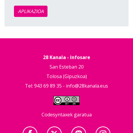
APLIKAZIOA
28 Kanala - Infosare
San Esteban 20
Tolosa (Gipuzkoa)
Tel: 943 69 89 35 -
info@28kanala.eus
Codesyntaxek garatua