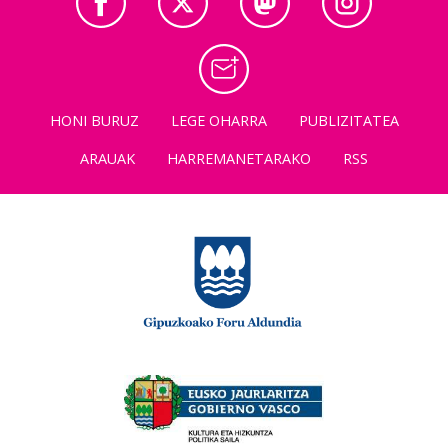
HONI BURUZ
LEGE OHARRA
PUBLIZITATEA
ARAUAK
HARREMANETARAKO
RSS