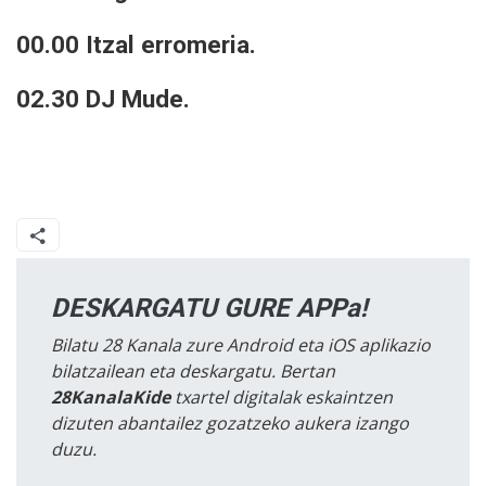
00.00 Itzal erromeria.
02.30 DJ Mude.
DESKARGATU GURE APPa!
Bilatu 28 Kanala zure Android eta iOS aplikazio
bilatzailean eta deskargatu. Bertan
28KanalaKide
txartel digitalak eskaintzen
dizuten abantailez gozatzeko aukera izango
duzu.