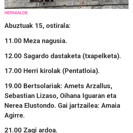
HERNIALDE
Abuztuak 15, ostirala:
11.00 Meza nagusia.
12.00 Sagardo dastaketa (txapelketa).
17.00 Herri kirolak (Pentatloia).
19.00 Bertsolariak: Amets Arzallus,
Sebastian Lizaso, Oihana Iguaran eta
Nerea Elustondo. Gai jartzailea: Amaia
Agirre.
21.00 Zagi ardoa.