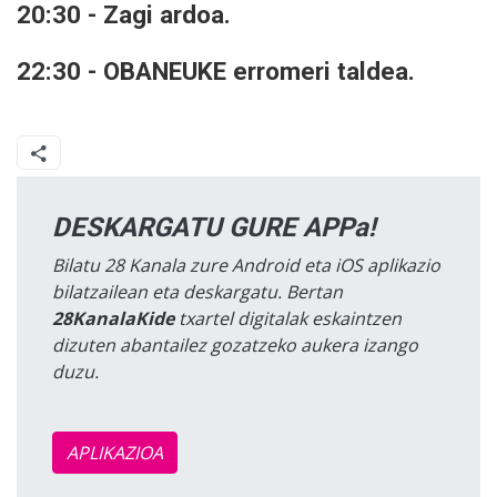
20:30 - Zagi ardoa.
22:30 - OBANEUKE erromeri taldea.
DESKARGATU GURE APPa!
Bilatu 28 Kanala zure Android eta iOS aplikazio
bilatzailean eta deskargatu. Bertan
28KanalaKide
txartel digitalak eskaintzen
dizuten abantailez gozatzeko aukera izango
duzu.
APLIKAZIOA