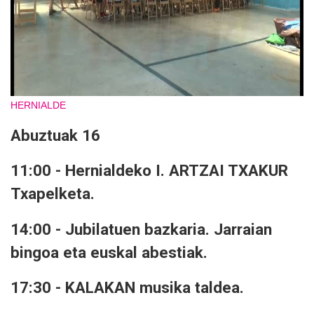
HERNIALDE
Abuztuak 16
11:00 - Hernialdeko I. ARTZAI TXAKUR
Txapelketa.
14:00 - Jubilatuen bazkaria. Jarraian
bingoa eta euskal abestiak.
17:30 - KALAKAN musika taldea.