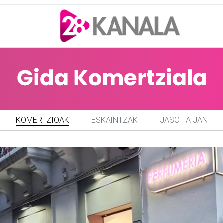
KOMERTZIOAK
ESKAINTZAK
JASO TA JAN