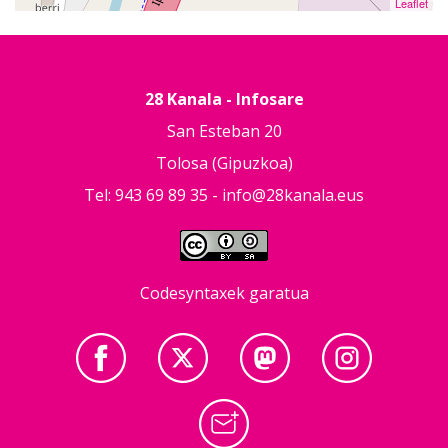
Leaflet
28 Kanala - Infosare
San Esteban 20
Tolosa (Gipuzkoa)
Tel: 943 69 89 35 -
info@28kanala.eus
Codesyntaxek garatua