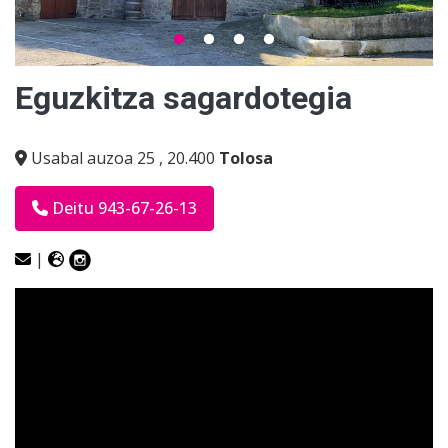
Eguzkitza sagardotegia
Usabal auzoa 25
,
20.400
Tolosa
Deitu 943-67-26-13
|