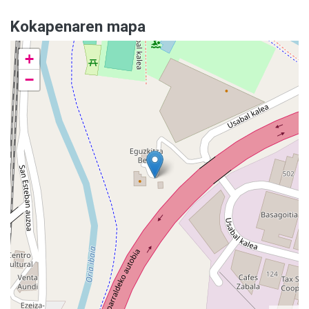
Kokapenaren mapa
+
−