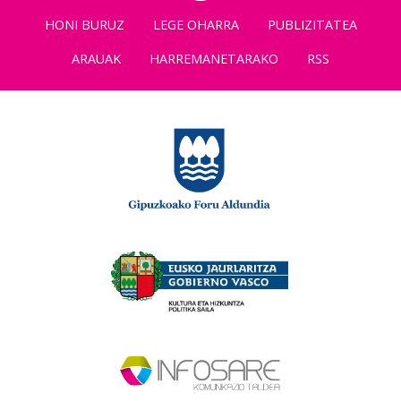
HONI BURUZ
LEGE OHARRA
PUBLIZITATEA
ARAUAK
HARREMANETARAKO
RSS