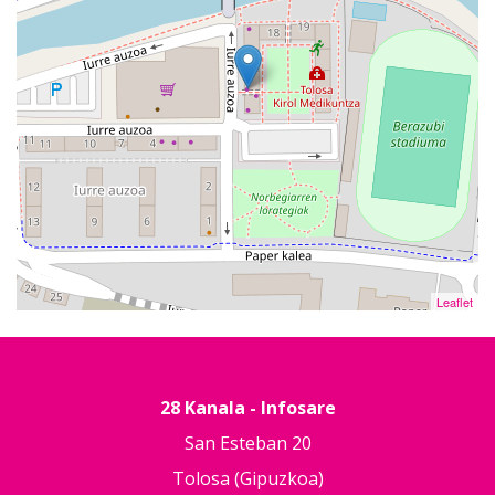
Leaflet
28 Kanala - Infosare
San Esteban 20
Tolosa (Gipuzkoa)