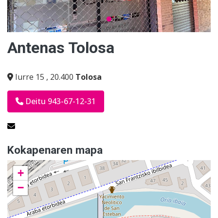
Antenas Tolosa
Iurre 15
,
20.400
Tolosa
Deitu 943-67-12-31
Kokapenaren mapa
+
−