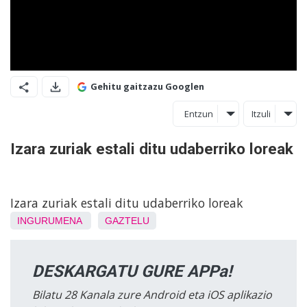
Gehitu gaitzazu Googlen
Entzun
Itzuli
Izara zuriak estali ditu udaberriko loreak
Izara zuriak estali ditu udaberriko loreak
INGURUMENA
GAZTELU
DESKARGATU GURE APPa!
Bilatu 28 Kanala zure Android eta iOS aplikazio