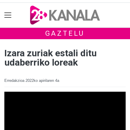
GAZTELU
Izara zuriak estali ditu
udaberriko loreak
Erredakzioa
2022ko apirilaren 4a