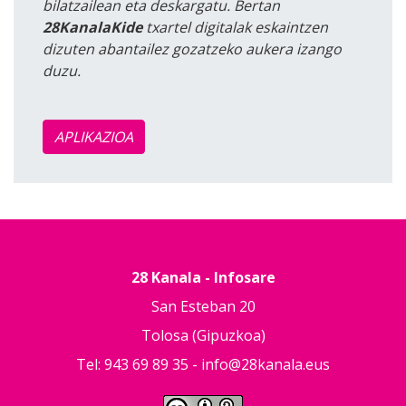
bilatzailean eta deskargatu. Bertan
28KanalaKide
txartel digitalak eskaintzen
dizuten abantailez gozatzeko aukera izango
duzu.
APLIKAZIOA
28 Kanala - Infosare
San Esteban 20
Tolosa (Gipuzkoa)
Tel: 943 69 89 35 -
info@28kanala.eus