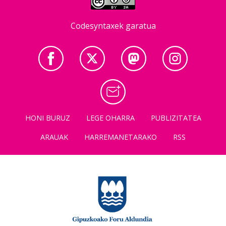
Codesyntaxek garatua
HONI BURUZ
LEGE OHARRA
PUBLIZITATEA
ARAUAK
HARREMANETARAKO
RSS