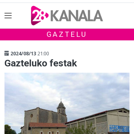
GAZTELU
2024/08/13
21:00
Gazteluko festak