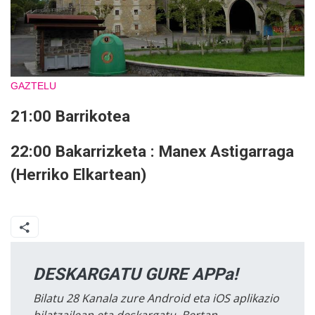
GAZTELU
21:00 Barrikotea
22:00 Bakarrizketa : Manex Astigarraga
(Herriko Elkartean)
DESKARGATU GURE APPa!
Bilatu 28 Kanala zure Android eta iOS aplikazio
bilatzailean eta deskargatu. Bertan