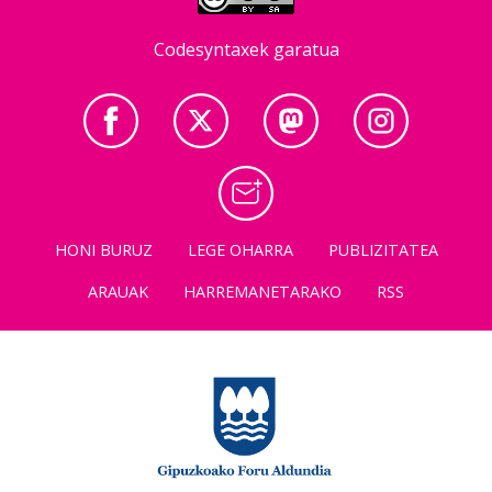
Codesyntaxek garatua
HONI BURUZ
LEGE OHARRA
PUBLIZITATEA
ARAUAK
HARREMANETARAKO
RSS