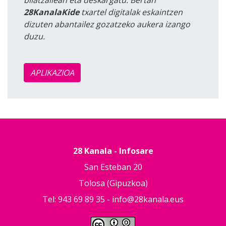
28KanalaKide
txartel digitalak eskaintzen
dizuten abantailez gozatzeko aukera izango
duzu.
APLIKAZIOA
28 Kanala - Infosare
San Esteban 20
Tolosa (Gipuzkoa)
Tel: 943 69 89 35 -
info@28kanala.eus