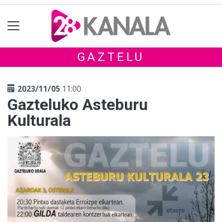
GAZTELU
2023/11/05
11:00
Gazteluko Asteburu
Kulturala