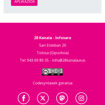
APLIKAZIOA
28 Kanala - Infosare
San Esteban 20
Tolosa (Gipuzkoa)
Tel: 943 69 89 35 -
info@28kanala.eus
Codesyntaxek garatua