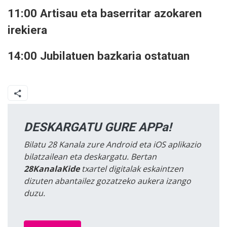
11:00 Artisau eta baserritar azokaren
irekiera
14:00 Jubilatuen bazkaria ostatuan
DESKARGATU GURE APPa!
Bilatu 28 Kanala zure Android eta iOS aplikazio
bilatzailean eta deskargatu. Bertan
28KanalaKide
txartel digitalak eskaintzen
dizuten abantailez gozatzeko aukera izango
duzu.