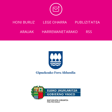
HONI BURUZ
LEGE OHARRA
PUBLIZITATEA
ARAUAK
HARREMANETARAKO
RSS