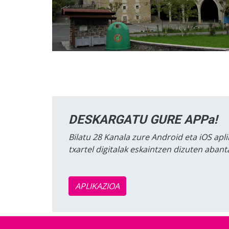
DESKARGATU GURE APPa!
Bilatu 28 Kanala zure Android eta iOS apli
txartel digitalak eskaintzen dizuten aban
APLIKAZIOA