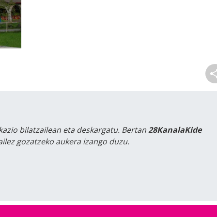
kazio bilatzailean eta deskargatu. Bertan
28KanalaKide
tailez gozatzeko aukera izango duzu.