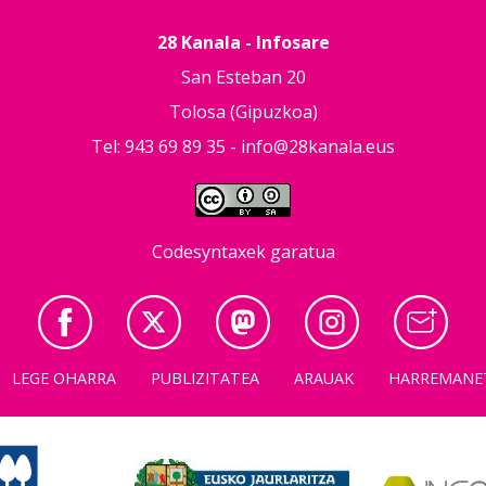
28 Kanala - Infosare
San Esteban 20
Tolosa (Gipuzkoa)
Tel: 943 69 89 35 -
info@28kanala.eus
Codesyntaxek garatua
LEGE OHARRA
PUBLIZITATEA
ARAUAK
HARREMANE