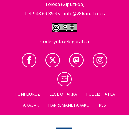
Tolosa (Gipuzkoa)
Tel: 943 69 89 35 -
info@28kanala.eus
Codesyntaxek garatua
HONI BURUZ
LEGE OHARRA
PUBLIZITATEA
ARAUAK
HARREMANETARAKO
RSS