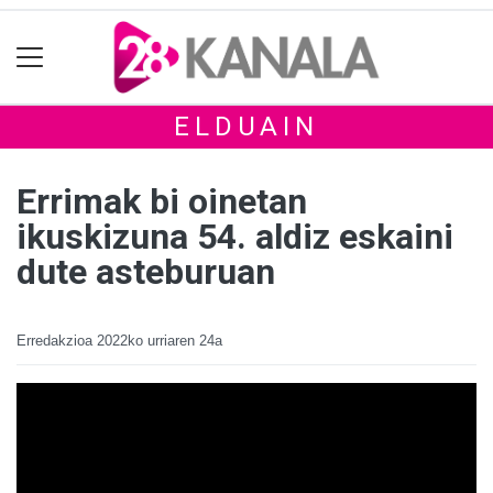
ELDUAIN
Errimak bi oinetan
ikuskizuna 54. aldiz eskaini
dute asteburuan
Erredakzioa
2022ko urriaren 24a