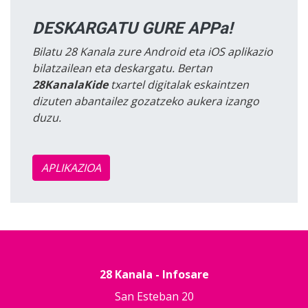
DESKARGATU GURE APPa!
Bilatu 28 Kanala zure Android eta iOS aplikazio
bilatzailean eta deskargatu. Bertan
28KanalaKide
txartel digitalak eskaintzen
dizuten abantailez gozatzeko aukera izango
duzu.
APLIKAZIOA
28 Kanala - Infosare
San Esteban 20