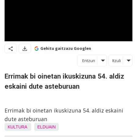
Gehitu gaitzazu Googlen
Entzun
Itzuli
Errimak bi oinetan ikuskizuna 54. aldiz
eskaini dute asteburuan
Errimak bi oinetan ikuskizuna 54. aldiz eskaini
dute asteburuan
KULTURA
ELDUAIN