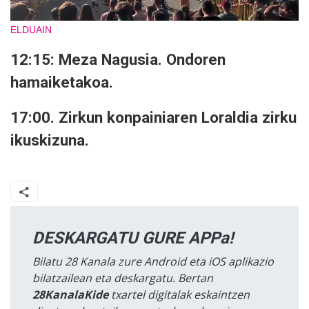
ELDUAIN
12:15: Meza Nagusia. Ondoren
hamaiketakoa.
17:00. Zirkun konpainiaren Loraldia zirku
ikuskizuna.
DESKARGATU GURE APPa!
Bilatu 28 Kanala zure Android eta iOS aplikazio
bilatzailean eta deskargatu. Bertan
28KanalaKide
txartel digitalak eskaintzen