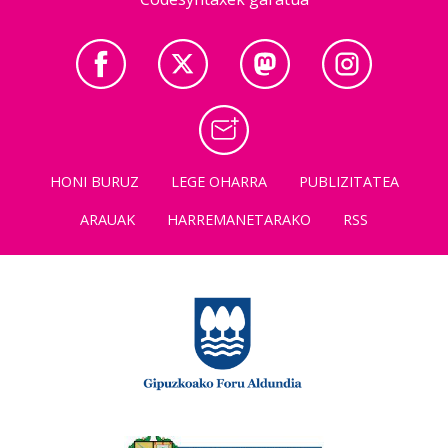
HONI BURUZ
LEGE OHARRA
PUBLIZITATEA
ARAUAK
HARREMANETARAKO
RSS