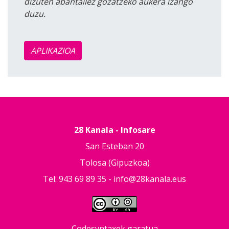
dizuten abantailez gozatzeko aukera izango
duzu.
APLIKAZIOA
28 Kanala - Infosare
San Esteban 20
Tolosa (Gipuzkoa)
Tel: 943 69 89 35 -
info@28kanala.eus
Codesyntaxek garatua