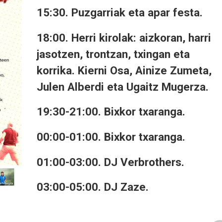
15:30.
Puzgarriak eta apar festa.
18:00.
Herri kirolak: aizkoran, harri
jasotzen, trontzan, txingan eta
korrika. Kierni Osa, Ainize Zumeta,
Julen Alberdi eta Ugaitz Mugerza.
19:30-21:00.
Bixkor txaranga.
00:00-01:00.
Bixkor txaranga.
01:00-03:00.
DJ Verbrothers.
03:00-05:00.
DJ Zaze.