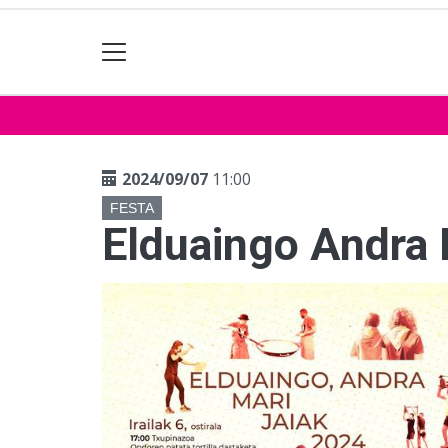
2024/09/07
11:00
FESTA
Elduaingo Andra M