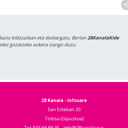
kazio bilatzailean eta deskargatu. Bertan
28KanalaKide
tailez gozatzeko aukera izango duzu.
28 Kanala - Infosare
San Esteban 20
Tolosa (Gipuzkoa)
Tel: 943 69 89 35 -
info@28kanala.eus