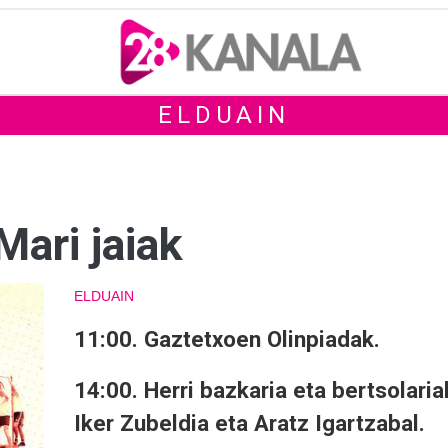
ELDUAIN
ari jaiak
ELDUAIN
11:00.
Gaztetxoen Olinpiadak.
14:00.
Herri bazkaria eta bertsolaria
Iker Zubeldia eta Aratz Igartzabal.