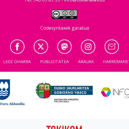
Codesyntaxek garatua
LEGE OHARRA
PUBLIZITATEA
ARAUAK
HARREMANE