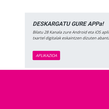
DESKARGATU GURE APPa!
Bilatu 28 Kanala zure Android eta iOS apli
txartel digitalak eskaintzen dizuten aban
APLIKAZIOA