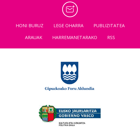
HONI BURUZ
LEGE OHARRA
PUBLIZITATEA
ARAUAK
HARREMANETARAKO
RSS