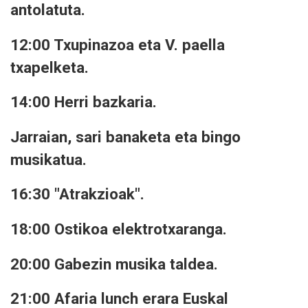
antolatuta.
12:00 Txupinazoa eta V. paella
txapelketa.
14:00 Herri bazkaria.
Jarraian, sari banaketa eta bingo
musikatua.
16:30 "Atrakzioak".
18:00 Ostikoa elektrotxaranga.
20:00 Gabezin musika taldea.
21:00 Afaria lunch erara Euskal