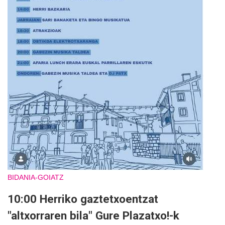
BIDANIA-GOIATZ
10:00 Herriko gaztetxoentzat
"altxorraren bila" Gure Plazatxo!-k