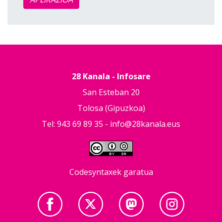
28 Kanala - Infosare
San Esteban 20
Tolosa (Gipuzkoa)
Tel: 943 69 89 35 -
info@28kanala.eus
Codesyntaxek garatua