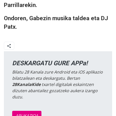
Parrillarekin.
Ondoren, Gabezin musika taldea eta DJ
Patx.
DESKARGATU GURE APPa!
Bilatu 28 Kanala zure Android eta iOS aplikazio
bilatzailean eta deskargatu. Bertan
28KanalaKide
txartel digitalak eskaintzen
dizuten abantailez gozatzeko aukera izango
duzu.
APLIKAZIOA