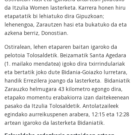
da Itzulia Women lasterketa. Karrera honen hiru
etapatatik bi lehiatuko dira Gipuzkoan;
lehenengoa, Zarautzen hasi eta bukatuko da eta
azkena berriz, Donostian.
Ostiralean, lehen etaparen baitan igaroko da
pelotoia Tolosaldetik. Beizamatik Santa Agedara
(1. mailako mendatea) igoko dira txirrindulariak
eta bertatik joko dute Bidania-Goiazko lurretara,
handik Errezilera joango da lasterketa. Bidaniatik
Zarauzko helmugara 43 kilometro egongo dira,
etapako momentu erabakiorra izan daitekeenean
pasako da Itzulia Tolosaldetik. Antolatzaileek
egindako aurreikuspenen arabera, 12:15 eta 12:28
artean igaroko da lasterketa Bidaniatik.