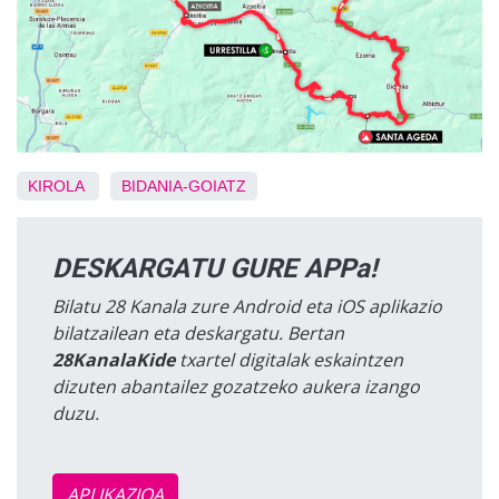
KIROLA
BIDANIA-GOIATZ
DESKARGATU GURE APPa!
Bilatu 28 Kanala zure Android eta iOS aplikazio
bilatzailean eta deskargatu. Bertan
28KanalaKide
txartel digitalak eskaintzen
dizuten abantailez gozatzeko aukera izango
duzu.
APLIKAZIOA