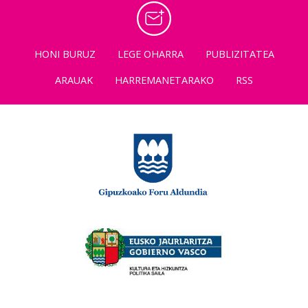
HONI BURUZ
LEGE OHARRA
PUBLIZITATEA
ARAUAK
HARREMANETARAKO
RSS