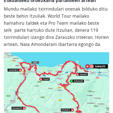
Eskualdeko ordezkaria partaideen artean
Mundu mailako txirrindulari onenak bilduko ditu
beste behin Itzuliak. World Tour mailako
hamahiru taldek eta Pro Team mailako beste
seik parte hartuko dute Itzulian, denera 119
txirrindulari izango dira Zarauzko irteeran. Horien
artean, Naia Amondarain ibartarra egongo da.