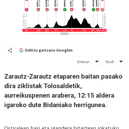
Gehitu gaitzazu Googlen
Entzun
Itzuli
Zarautz-Zarautz etaparen baitan pasako
dira ziklistak Tolosaldetik,
aurreikuspenen arabera, 12:15 aldera
igaroko dute Bidaniako herrigunea.
Ostiralean hasi eta igandera bitartean jokatuko