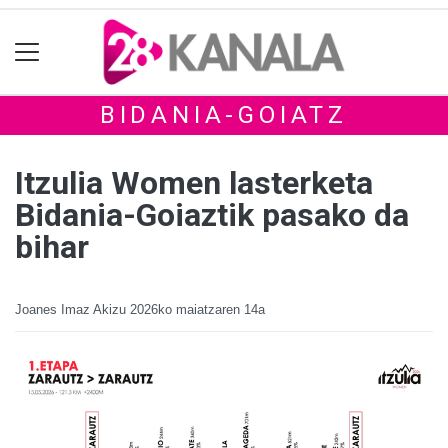
BIDANIA-GOIATZ
Itzulia Women lasterketa
Bidania-Goiaztik pasako da
bihar
Joanes Imaz Akizu
2026ko maiatzaren 14a