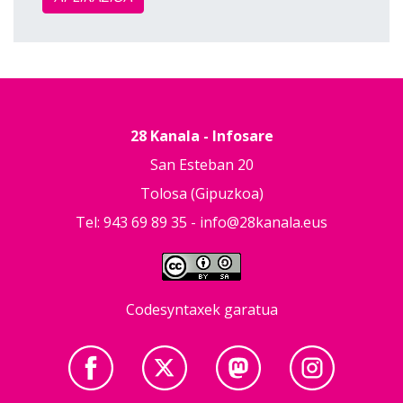
28 Kanala - Infosare
San Esteban 20
Tolosa (Gipuzkoa)
Tel: 943 69 89 35 -
info@28kanala.eus
Codesyntaxek garatua