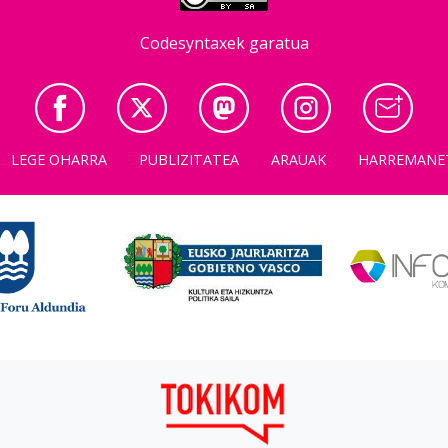
Codesyntaxek garatua
LEGE OHARRA
PUBLIZITATEA
ARAUAK
HARREMANE