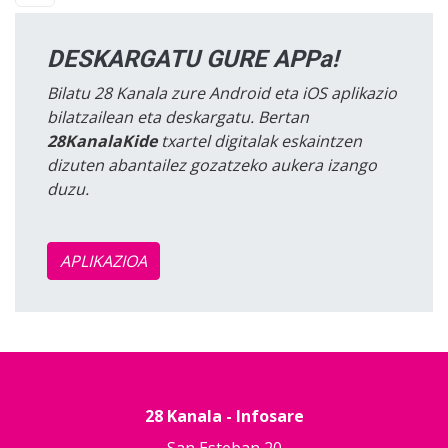
DESKARGATU GURE APPa!
Bilatu 28 Kanala zure Android eta iOS aplikazio
bilatzailean eta deskargatu. Bertan
28KanalaKide
txartel digitalak eskaintzen
dizuten abantailez gozatzeko aukera izango
duzu.
APLIKAZIOA
28 Kanala - Infosare