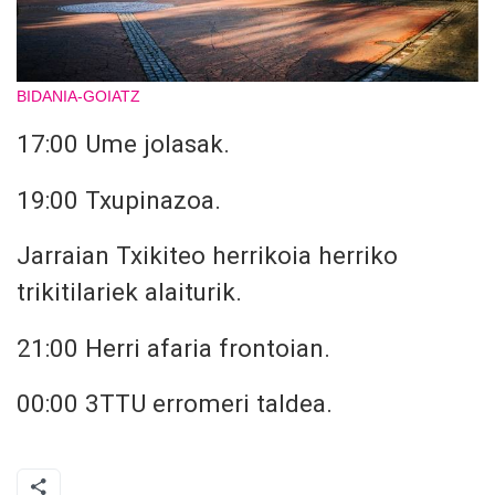
BIDANIA-GOIATZ
17:00 Ume jolasak.
19:00 Txupinazoa.
Jarraian Txikiteo herrikoia herriko
trikitilariek alaiturik.
21:00 Herri afaria frontoian.
00:00 3TTU erromeri taldea.