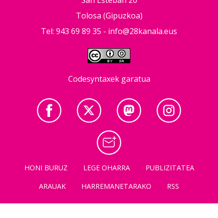
San Esteban 20
Tolosa (Gipuzkoa)
Tel: 943 69 89 35 -
info@28kanala.eus
Codesyntaxek garatua
HONI BURUZ
LEGE OHARRA
PUBLIZITATEA
ARAUAK
HARREMANETARAKO
RSS