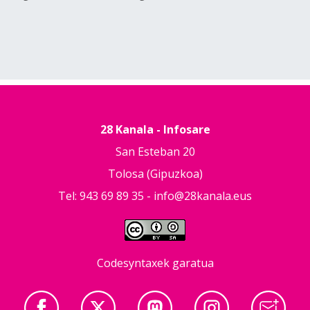
28 Kanala - Infosare
San Esteban 20
Tolosa (Gipuzkoa)
Tel: 943 69 89 35 -
info@28kanala.eus
Codesyntaxek garatua