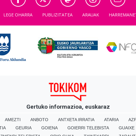
LEGE OHARRA
PUBLIZITATEA
ARAUAK
HARREMANE
Gertuko informazioa, euskaraz
AMEZTI
ANBOTO
ANTXETA IRRATIA
ATARIA
AZP
TIA
GEURIA
GOIENA
GOIERRI TELEBISTA
GUAIXE