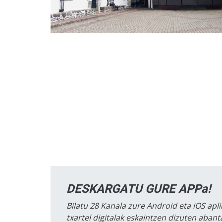
DESKARGATU GURE APPa!
Bilatu 28 Kanala zure Android eta iOS apli
txartel digitalak eskaintzen dizuten aban