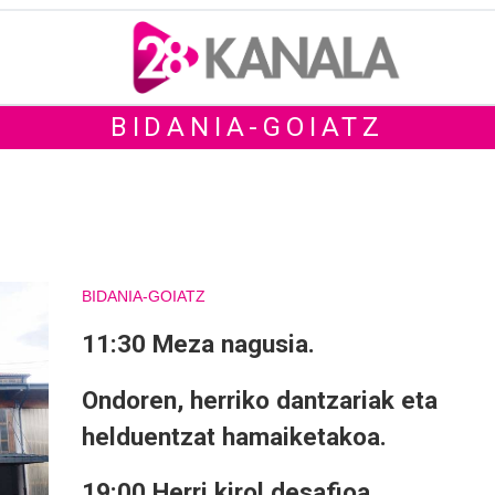
BIDANIA-GOIATZ
BIDANIA-GOIATZ
11:30 Meza nagusia.
Ondoren, herriko dantzariak eta
helduentzat hamaiketakoa.
19:00 Herri kirol desafioa