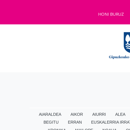
HONI BURUZ
AIARALDEA
AIKOR
AIURRI
ALEA
BEGITU
ERRAN
EUSKALERRIA IRRA