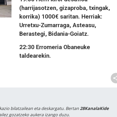
(harrijasotzen, gizaproba, txingak,
korrika) 1000€ saritan. Herriak:
Urretxu-Zumarraga, Asteasu,
Berastegi, Bidania-Goiatz.
22:30 Erromeria Obaneuke
taldearekin.
kazio bilatzailean eta deskargatu. Bertan
28KanalaKide
tailez gozatzeko aukera izango duzu.