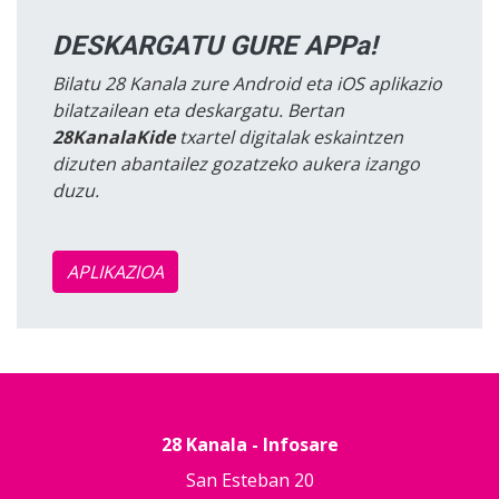
DESKARGATU GURE APPa!
Bilatu 28 Kanala zure Android eta iOS aplikazio
bilatzailean eta deskargatu. Bertan
28KanalaKide
txartel digitalak eskaintzen
dizuten abantailez gozatzeko aukera izango
duzu.
APLIKAZIOA
28 Kanala - Infosare
San Esteban 20