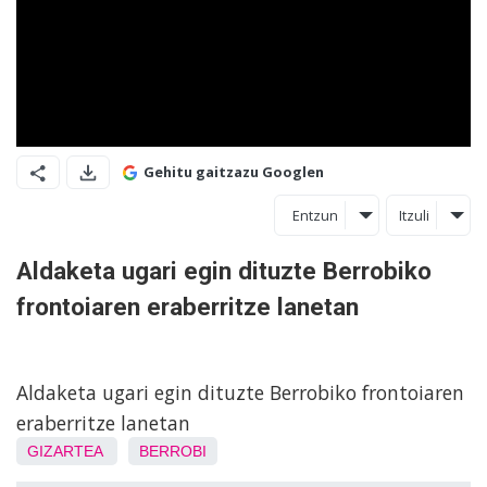
Gehitu gaitzazu Googlen
Entzun
Itzuli
Aldaketa ugari egin dituzte Berrobiko
frontoiaren eraberritze lanetan
Aldaketa ugari egin dituzte Berrobiko frontoiaren
eraberritze lanetan
GIZARTEA
BERROBI