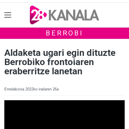
BERROBI
Aldaketa ugari egin dituzte
Berrobiko frontoiaren
eraberritze lanetan
Erredakzioa
2022ko irailaren 26a