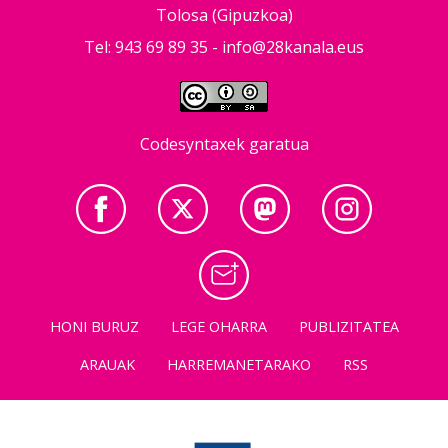
Tolosa (Gipuzkoa)
Tel: 943 69 89 35 -
info@28kanala.eus
Codesyntaxek garatua
HONI BURUZ
LEGE OHARRA
PUBLIZITATEA
ARAUAK
HARREMANETARAKO
RSS