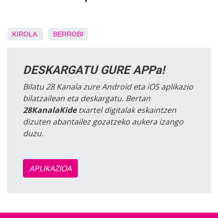
KIROLA
BERROBI
DESKARGATU GURE APPa!
Bilatu 28 Kanala zure Android eta iOS aplikazio
bilatzailean eta deskargatu. Bertan
28KanalaKide
txartel digitalak eskaintzen
dizuten abantailez gozatzeko aukera izango
duzu.
APLIKAZIOA