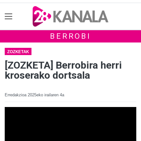
BERROBI
ZOZKETAK
[ZOZKETA] Berrobira herri
kroserako dortsala
Erredakzioa
2025eko irailaren 4a