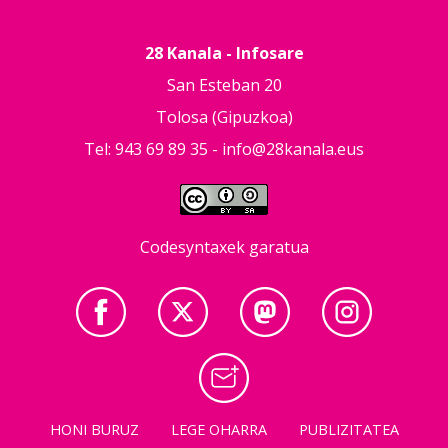
28 Kanala - Infosare
San Esteban 20
Tolosa (Gipuzkoa)
Tel: 943 69 89 35 -
info@28kanala.eus
Codesyntaxek garatua
HONI BURUZ
LEGE OHARRA
PUBLIZITATEA