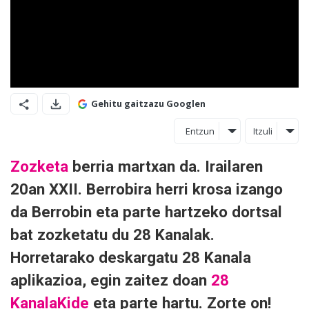
Gehitu gaitzazu Googlen
Entzun
Itzuli
Zozketa
berria martxan da. Irailaren
20an XXII. Berrobira herri krosa izango
da Berrobin eta parte hartzeko dortsal
bat zozketatu du 28 Kanalak.
Horretarako deskargatu 28 Kanala
aplikazioa, egin zaitez doan
28
KanalaKide
eta parte hartu. Zorte on!