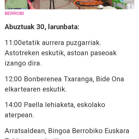
BERROBI
Abuztuak 30, larunbata:
11:00etatik aurrera puzgarriak.
Astotreken eskutik, astoan paseoak
izango dira.
12:00 Bonberenea Txaranga, Bide Ona
elkartearen eskutik.
14:00 Paella lehiaketa, eskolako
aterpean.
Arratsaldean, Bingoa Berrobiko Euskara