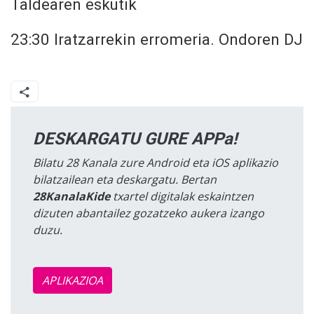
Taldearen eskutik
23:30 Iratzarrekin erromeria.
Ondoren DJ
DESKARGATU GURE APPa!
Bilatu 28 Kanala zure Android eta iOS aplikazio
bilatzailean eta deskargatu. Bertan
28KanalaKide
txartel digitalak eskaintzen
dizuten abantailez gozatzeko aukera izango
duzu.
APLIKAZIOA