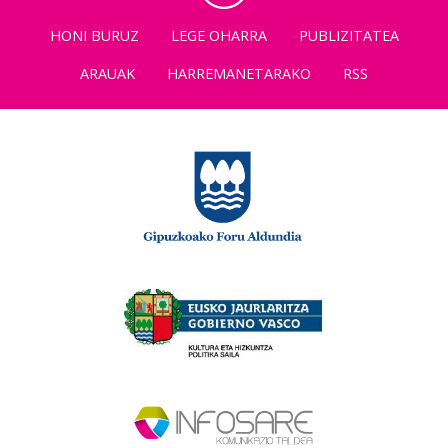
HONI BURUZ
LEGE OHARRA
PUBLIZITATEA
ARAUAK
HARREMANETARAKO
RSS