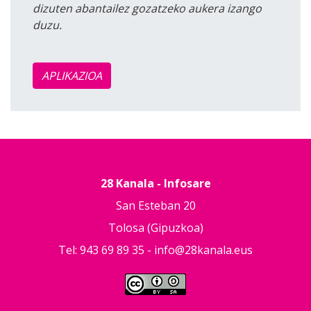
dizuten abantailez gozatzeko aukera izango
duzu.
APLIKAZIOA
28 Kanala - Infosare
San Esteban 20
Tolosa (Gipuzkoa)
Tel: 943 69 89 35 -
info@28kanala.eus