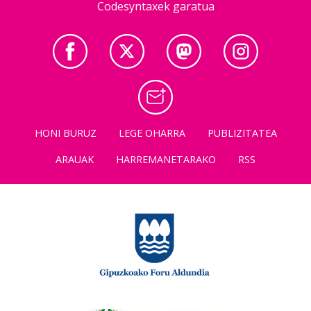
Codesyntaxek garatua
HONI BURUZ
LEGE OHARRA
PUBLIZITATEA
ARAUAK
HARREMANETARAKO
RSS