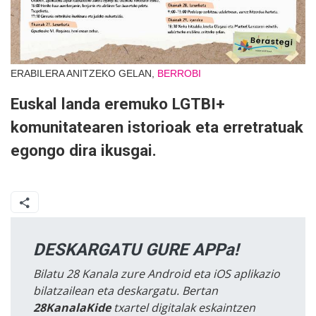
ERABILERA ANITZEKO GELAN,
BERROBI
Euskal landa eremuko LGTBI+
komunitatearen istorioak eta erretratuak
egongo dira ikusgai.
DESKARGATU GURE APPa!
Bilatu 28 Kanala zure Android eta iOS aplikazio
bilatzailean eta deskargatu. Bertan
28KanalaKide
txartel digitalak eskaintzen