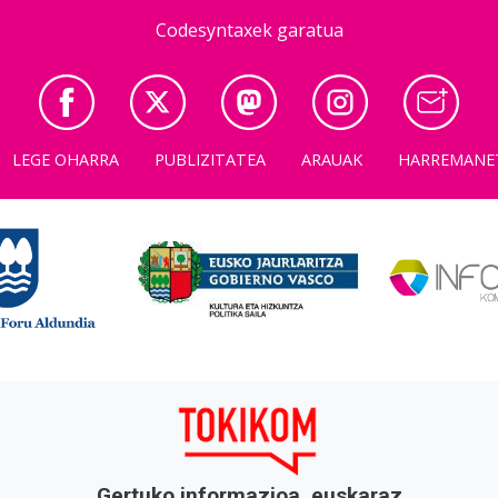
Codesyntaxek garatua
LEGE OHARRA
PUBLIZITATEA
ARAUAK
HARREMANE
Gertuko informazioa, euskaraz