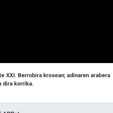
e XXI. Berrobira krosean; adinaren arabera
 dira korrika.