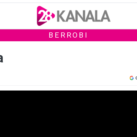
BERROBI
a