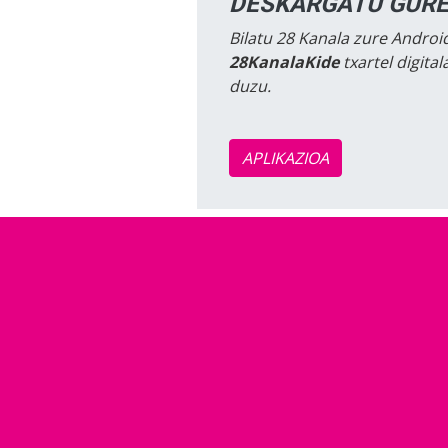
DESKARGATU GURE
Bilatu 28 Kanala zure Android
28KanalaKide
txartel digita
duzu.
APLIKAZIOA