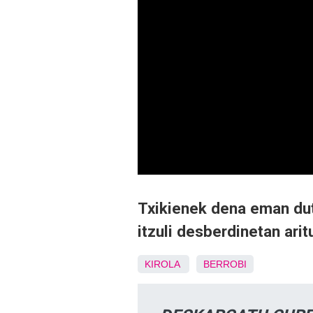
Txikienek dena eman dut
itzuli desberdinetan aritu
KIROLA
BERROBI