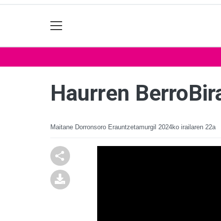
Haurren BerroBir
Maitane Dorronsoro Erauntzetamurgil
2024ko irailaren 22a