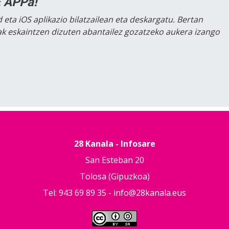
 APPa!
 eta iOS aplikazio bilatzailean eta deskargatu. Bertan
lak eskaintzen dizuten abantailez gozatzeko aukera izango
28 Kanala - Infosare
San Esteban 20
Tolosa (Gipuzkoa)
Tel: 943 69 89 35 -
info@28kanala.eus