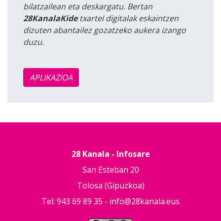
bilatzailean eta deskargatu. Bertan
28KanalaKide
txartel digitalak eskaintzen
dizuten abantailez gozatzeko aukera izango
duzu.
APLIKAZIOA
28 Kanala - Infosare
San Esteban 20
Tolosa (Gipuzkoa)
Tel: 943 69 89 35 -
info@28kanala.eus