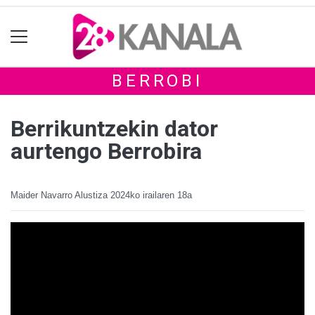
BERROBI
Berrikuntzekin dator
aurtengo Berrobira
Maider Navarro Alustiza
2024ko irailaren 18a