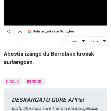
Gehitu gaitzazu Googlen
Entzun
Itzuli
Abestia izango du Berrobiko krosak
aurtengoan.
KIROLA
BERROBI
DESKARGATU GURE APPa!
Bilatu 28 Kanala zure Android eta iOS aplikazio