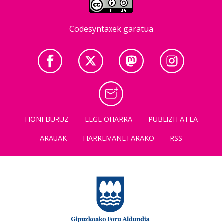
Codesyntaxek garatua
HONI BURUZ
LEGE OHARRA
PUBLIZITATEA
ARAUAK
HARREMANETARAKO
RSS