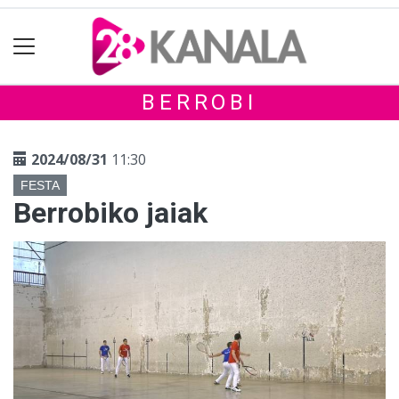
BERROBI
2024/08/31
11:30
FESTA
Berrobiko jaiak