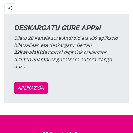
DESKARGATU GURE APPa!
Bilatu 28 Kanala zure Android eta iOS aplikazio
bilatzailean eta deskargatu. Bertan
28KanalaKide
txartel digitalak eskaintzen
dizuten abantailez gozatzeko aukera izango
duzu.
APLIKAZIOA