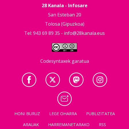
28 Kanala - Infosare
San Esteban 20
Tolosa (Gipuzkoa)
Tel: 943 69 89 35 -
info@28kanala.eus
Codesyntaxek garatua
HONI BURUZ
LEGE OHARRA
PUBLIZITATEA
ARAUAK
HARREMANETARAKO
RSS