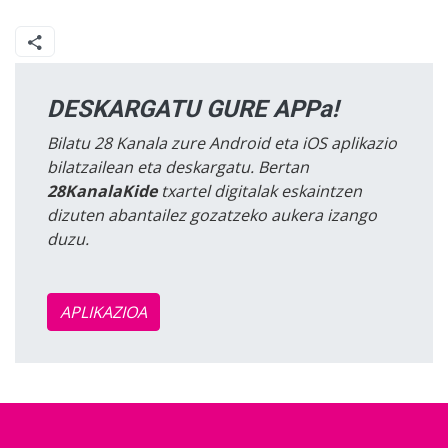
DESKARGATU GURE APPa!
Bilatu 28 Kanala zure Android eta iOS aplikazio
bilatzailean eta deskargatu. Bertan
28KanalaKide
txartel digitalak eskaintzen
dizuten abantailez gozatzeko aukera izango
duzu.
APLIKAZIOA