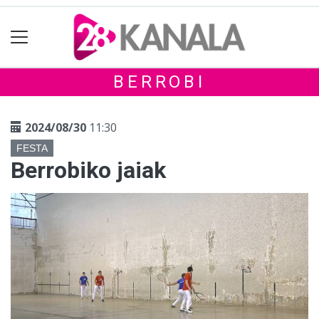
BERROBI
2024/08/30
11:30
FESTA
Berrobiko jaiak