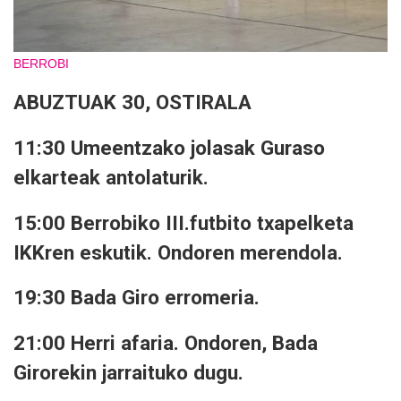
BERROBI
ABUZTUAK 30, OSTIRALA
11:30 Umeentzako jolasak Guraso
elkarteak antolaturik.
15:00 Berrobiko III.futbito txapelketa
IKKren eskutik. Ondoren merendola.
19:30 Bada Giro erromeria.
21:00 Herri afaria. Ondoren, Bada
Girorekin jarraituko dugu.