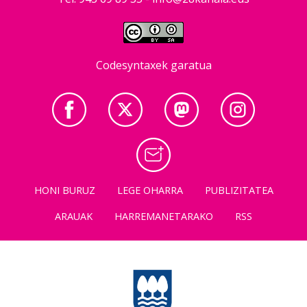
Codesyntaxek garatua
HONI BURUZ
LEGE OHARRA
PUBLIZITATEA
ARAUAK
HARREMANETARAKO
RSS