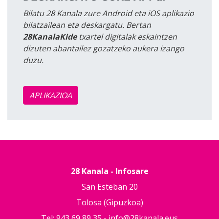
Bilatu 28 Kanala zure Android eta iOS aplikazio
bilatzailean eta deskargatu. Bertan
28KanalaKide
txartel digitalak eskaintzen
dizuten abantailez gozatzeko aukera izango
duzu.
APLIKAZIOA
28 Kanala - Infosare
San Esteban 20
Tolosa (Gipuzkoa)
Tel: 943 69 89 35 -
info@28kanala.eus