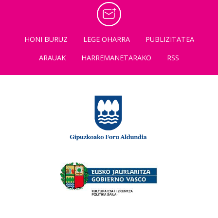
HONI BURUZ
LEGE OHARRA
PUBLIZITATEA
ARAUAK
HARREMANETARAKO
RSS