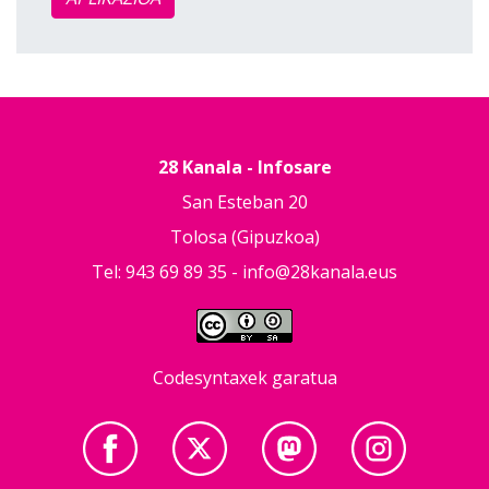
28 Kanala - Infosare
San Esteban 20
Tolosa (Gipuzkoa)
Tel: 943 69 89 35 -
info@28kanala.eus
Codesyntaxek garatua