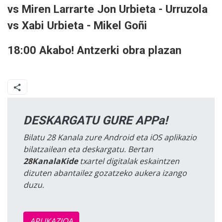
vs Miren Larrarte Jon Urbieta - Urruzola
vs Xabi Urbieta - Mikel Goñi
18:00 Akabo! Antzerki obra plazan
DESKARGATU GURE APPa!
Bilatu 28 Kanala zure Android eta iOS aplikazio
bilatzailean eta deskargatu. Bertan
28KanalaKide
txartel digitalak eskaintzen
dizuten abantailez gozatzeko aukera izango
duzu.
APLIKAZIOA