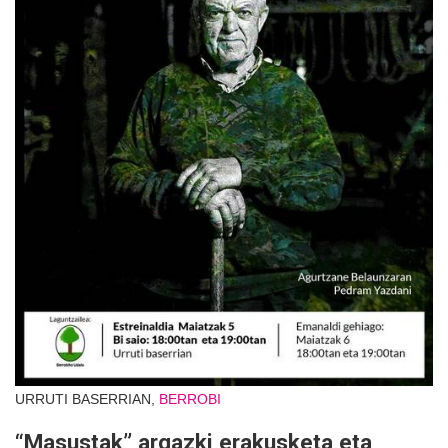
URRUTI BASERRIAN,
BERROBI
“Masustak” argazki erakusketa eta