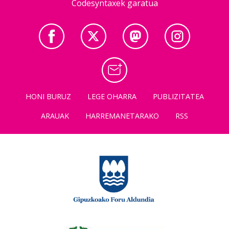
Codesyntaxek garatua
HONI BURUZ
LEGE OHARRA
PUBLIZITATEA
ARAUAK
HARREMANETARAKO
RSS