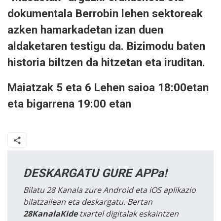
dokumentala Berrobin lehen sektoreak
azken hamarkadetan izan duen
aldaketaren testigu da. Bizimodu baten
historia biltzen da hitzetan eta iruditan.
Maiatzak 5 eta 6 Lehen saioa 18:00etan
eta bigarrena 19:00 etan
DESKARGATU GURE APPa!
Bilatu 28 Kanala zure Android eta iOS aplikazio
bilatzailean eta deskargatu. Bertan
28KanalaKide
txartel digitalak eskaintzen