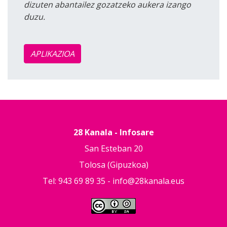
dizuten abantailez gozatzeko aukera izango
duzu.
APLIKAZIOA
28 Kanala - Infosare
San Esteban 20
Tolosa (Gipuzkoa)
Tel: 943 69 89 35 -
info@28kanala.eus