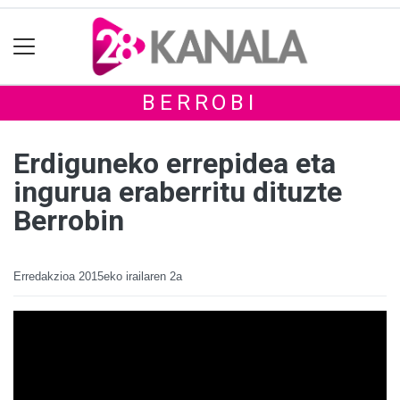
BERROBI
Erdiguneko errepidea eta
ingurua eraberritu dituzte
Berrobin
Erredakzioa
2015eko irailaren 2a