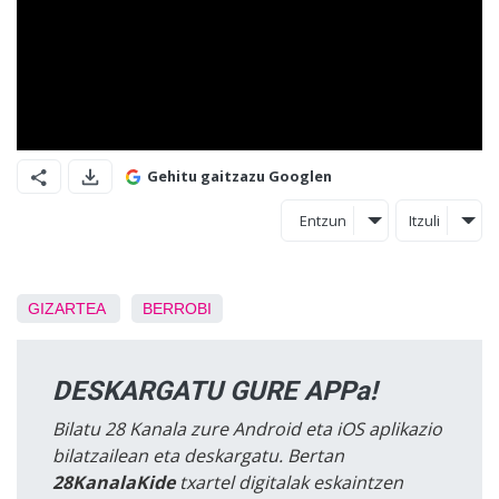
Gehitu gaitzazu Googlen
Entzun
Itzuli
GIZARTEA
BERROBI
DESKARGATU GURE APPa!
Bilatu 28 Kanala zure Android eta iOS aplikazio
bilatzailean eta deskargatu. Bertan
28KanalaKide
txartel digitalak eskaintzen