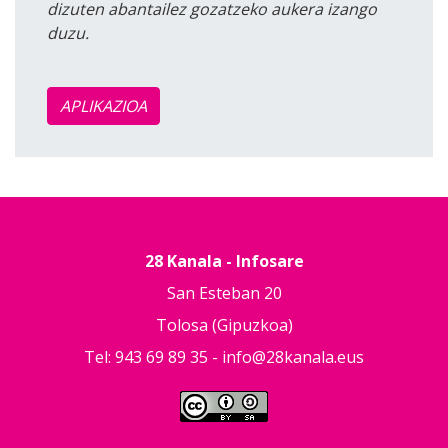
dizuten abantailez gozatzeko aukera izango
duzu.
APLIKAZIOA
28 Kanala - Infosare
San Esteban 20
Tolosa (Gipuzkoa)
Tel: 943 69 89 35 -
info@28kanala.eus