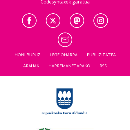
Codesyntaxek garatua
HONI BURUZ
LEGE OHARRA
PUBLIZITATEA
ARAUAK
HARREMANETARAKO
RSS