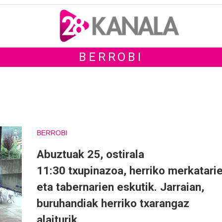
BERROBI
BERROBI
Abuztuak 25, ostirala
11:30 txupinazoa, herriko merkatari
eta tabernarien eskutik. Jarraian,
buruhandiak herriko txarangaz
alaiturik.