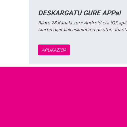
DESKARGATU GURE APPa!
Bilatu 28 Kanala zure Android eta iOS apli
txartel digitalak eskaintzen dizuten aban
APLIKAZIOA