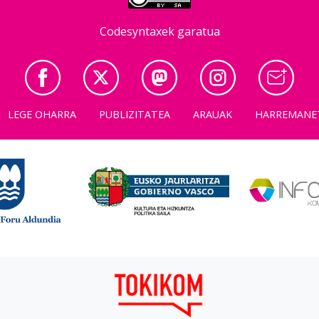
Codesyntaxek garatua
LEGE OHARRA
PUBLIZITATEA
ARAUAK
HARREMANE