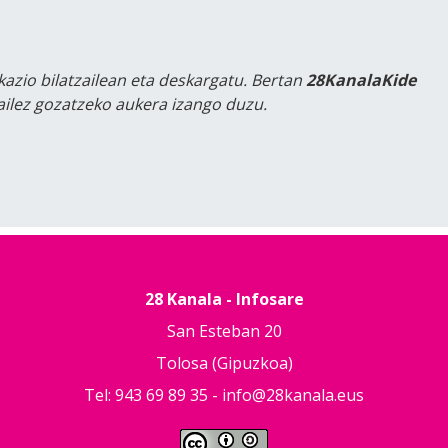
kazio bilatzailean eta deskargatu. Bertan
28KanalaKide
tailez gozatzeko aukera izango duzu.
28 Kanala - Infosare
San Esteban 20
Tolosa (Gipuzkoa)
Tel: 943 69 89 35 -
info@28kanala.eus