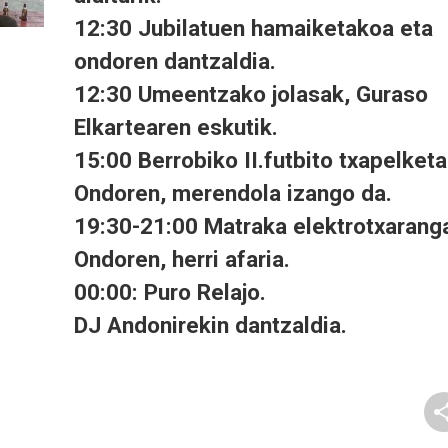
12:30 Jubilatuen hamaiketakoa eta
ondoren dantzaldia.
12:30 Umeentzako jolasak, Guraso
Elkartearen eskutik.
15:00 Berrobiko II.futbito txapelketa
Ondoren, merendola izango da.
19:30-21:00 Matraka elektrotxarang
Ondoren, herri afaria.
00:00: Puro Relajo.
DJ Andonirekin dantzaldia.