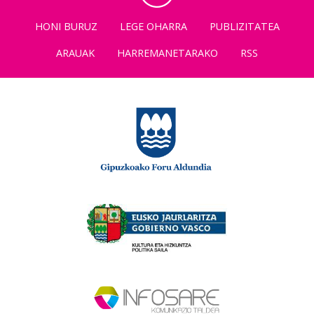
HONI BURUZ
LEGE OHARRA
PUBLIZITATEA
ARAUAK
HARREMANETARAKO
RSS