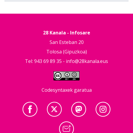
28 Kanala - Infosare
San Esteban 20
Tolosa (Gipuzkoa)
Tel: 943 69 89 35 -
info@28kanala.eus
Codesyntaxek garatua