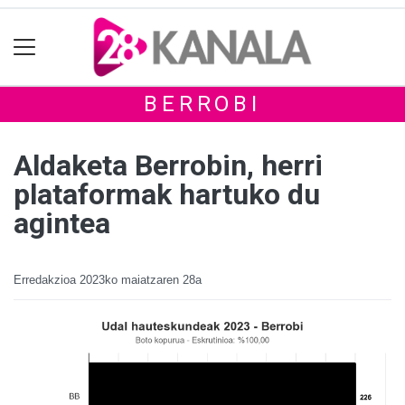
BERROBI
Aldaketa Berrobin, herri
plataformak hartuko du
agintea
Erredakzioa
2023ko maiatzaren 28a