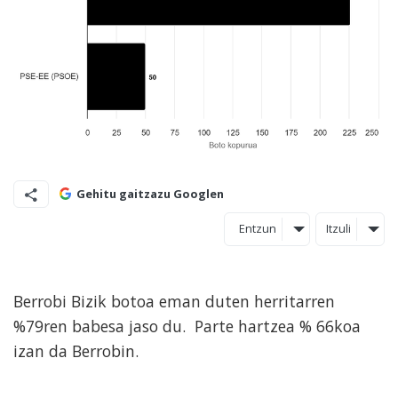
Gehitu gaitzazu Googlen
Entzun
Itzuli
Berrobi Bizik botoa eman duten herritarren
%79ren babesa jaso du. Parte hartzea % 66koa
izan da Berrobin.