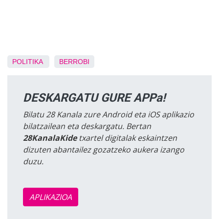
POLITIKA
BERROBI
DESKARGATU GURE APPa!
Bilatu 28 Kanala zure Android eta iOS aplikazio
bilatzailean eta deskargatu. Bertan
28KanalaKide
txartel digitalak eskaintzen
dizuten abantailez gozatzeko aukera izango
duzu.
APLIKAZIOA