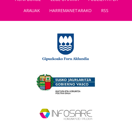
ARAUAK
HARREMANETARAKO
RSS