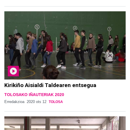
Kirikiño Aisialdi Taldearen entsegua
TOLOSAKO IÑAUTERIAK 2020
Erredakzioa
2020 ots 12
TOLOSA