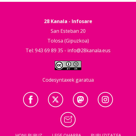
28 Kanala - Infosare
San Esteban 20
Tolosa (Gipuzkoa)
Tel: 943 69 89 35 -
info@28kanala.eus
Codesyntaxek garatua
HONI BURUZ
LEGE OHARRA
PUBLIZITATEA