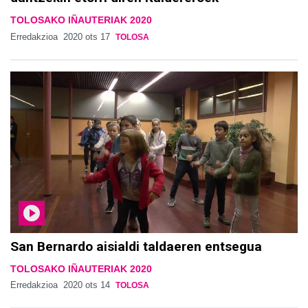
TOLOSAKO IÑAUTERIAK 2020
Erredakzioa
2020 ots 17
TOLOSA
San Bernardo aisialdi taldaeren entsegua
TOLOSAKO IÑAUTERIAK 2020
Erredakzioa
2020 ots 14
TOLOSA