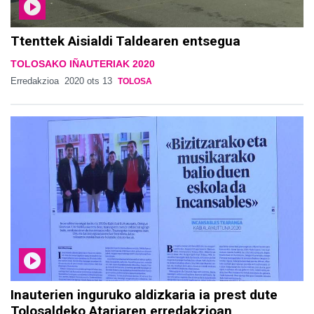
Ttenttek Aisialdi Taldearen entsegua
TOLOSAKO IÑAUTERIAK 2020
Erredakzioa
2020 ots 13
TOLOSA
Inauterien inguruko aldizkaria ia prest dute
Tolosaldeko Atariaren erredakzioan