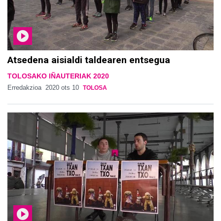
Atsedena aisialdi taldearen entsegua
TOLOSAKO IÑAUTERIAK 2020
Erredakzioa
2020 ots 10
TOLOSA