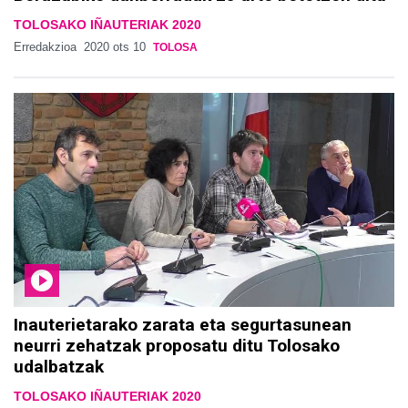
TOLOSAKO IÑAUTERIAK 2020
Erredakzioa
2020 ots 10
TOLOSA
Inauterietarako zarata eta segurtasunean
neurri zehatzak proposatu ditu Tolosako
udalbatzak
TOLOSAKO IÑAUTERIAK 2020