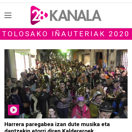
TOLOSAKO IÑAUTERIAK 2020
Harrera paregabea izan dute musika eta
dantzekin etorri diren Kaldereroek