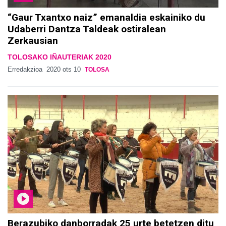
“Gaur Txantxo naiz” emanaldia eskainiko du
Udaberri Dantza Taldeak ostiralean
Zerkausian
TOLOSAKO IÑAUTERIAK 2020
Erredakzioa
2020 ots 10
TOLOSA
Berazubiko danborradak 25 urte betetzen ditu