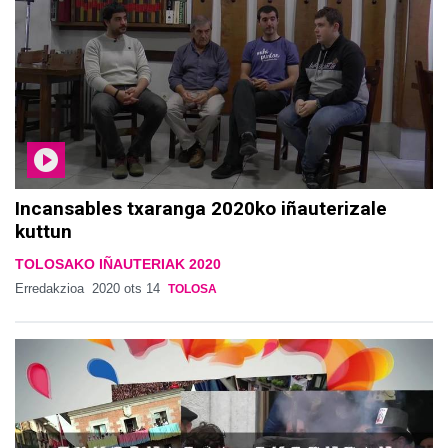
Incansables txaranga 2020ko iñauterizale
kuttun
TOLOSAKO IÑAUTERIAK 2020
Erredakzioa
2020 ots 14
TOLOSA