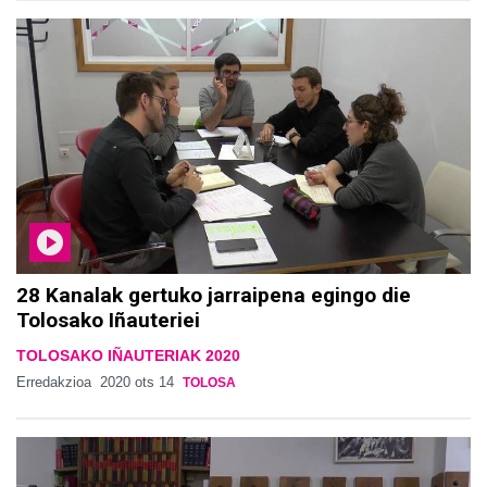
28 Kanalak gertuko jarraipena egingo die
Tolosako Iñauteriei
TOLOSAKO IÑAUTERIAK 2020
Erredakzioa
2020 ots 14
TOLOSA