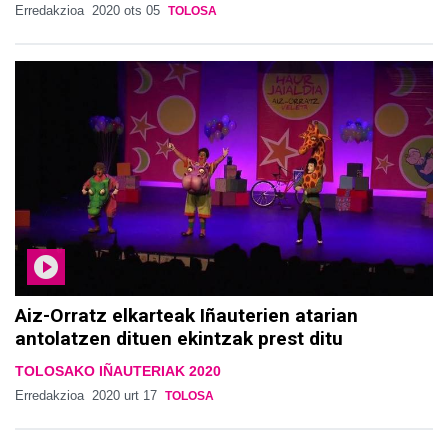
Erredakzioa
2020 ots 05
TOLOSA
Aiz-Orratz elkarteak Iñauterien atarian
antolatzen dituen ekintzak prest ditu
TOLOSAKO IÑAUTERIAK 2020
Erredakzioa
2020 urt 17
TOLOSA