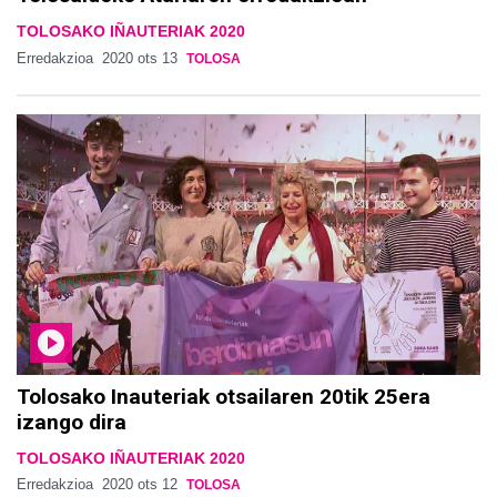
TOLOSAKO IÑAUTERIAK 2020
Erredakzioa
2020 ots 13
TOLOSA
Tolosako Inauteriak otsailaren 20tik 25era
izango dira
TOLOSAKO IÑAUTERIAK 2020
Erredakzioa
2020 ots 12
TOLOSA