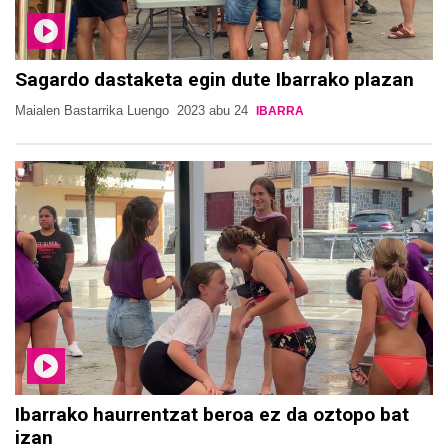
Sagardo dastaketa egin dute Ibarrako plazan
Maialen Bastarrika Luengo
2023 abu 24
IBARRA
Ibarrako haurrentzat beroa ez da oztopo bat
izan