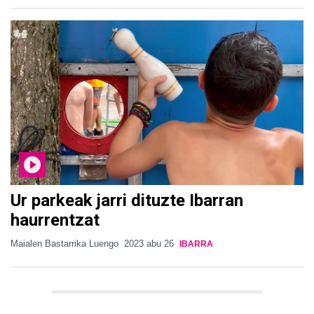
Ur parkeak jarri dituzte Ibarran
haurrentzat
Maialen Bastarrika Luengo
2023 abu 26
IBARRA