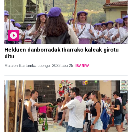
Helduen danborradak Ibarrako kaleak girotu
ditu
Maialen Bastarrika Luengo
2023 abu 25
IBARRA