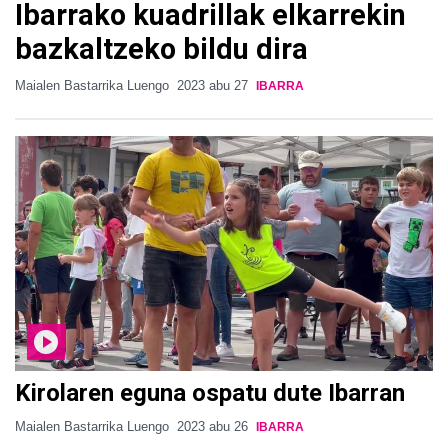
Ibarrako kuadrillak elkarrekin
bazkaltzeko bildu dira
Maialen Bastarrika Luengo
2023 abu 27
IBARRA
Kirolaren eguna ospatu dute Ibarran
Maialen Bastarrika Luengo
2023 abu 26
IBARRA