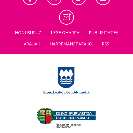
HONI BURUZ
LEGE OHARRA
PUBLIZITATEA
ARAUAK
HARREMANETARAKO
RSS