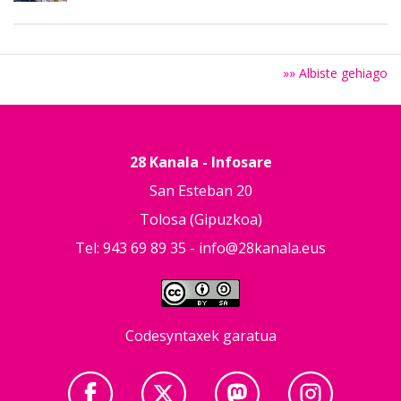
»» Albiste gehiago
28 Kanala - Infosare
San Esteban 20
Tolosa (Gipuzkoa)
Tel: 943 69 89 35 -
info@28kanala.eus
Codesyntaxek garatua