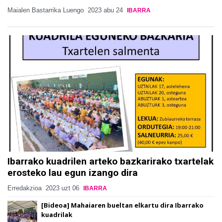
Maialen Bastarrika Luengo
2023 abu 24
IBARRA
Ibarrako kuadrilen arteko bazkarirako txartelak
erosteko lau egun izango dira
Erredakzioa
2023 uzt 06
IBARRA
[Bideoa] Mahaiaren bueltan elkartu dira Ibarrako
kuadrilak