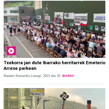
Txekorra jan dute Ibarrako herritarrek Emeterio
Arrese parkean
Maialen Bastarrika Luengo
2023 abu 26
IBARRA